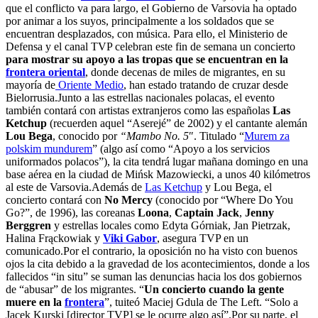
que el conflicto va para largo, el Gobierno de Varsovia ha optado
por animar a los suyos, principalmente a los soldados que se
encuentran desplazados, con música. Para ello, el Ministerio de
Defensa y el canal TVP celebran este fin de semana un concierto
para mostrar su apoyo a las tropas que se encuentran en la
frontera oriental
, donde decenas de miles de migrantes, en su
mayoría de
Oriente Medio
, han estado tratando de cruzar desde
Bielorrusia.Junto a las estrellas nacionales polacas, el evento
también contará con artistas extranjeros como las españolas
Las
Ketchup
(recuerden aquel “Aserejé” de 2002) y el cantante alemán
Lou Bega
, conocido por
“Mambo No. 5
″. Titulado “
Murem za
polskim mundurem
” (algo así como “Apoyo a los servicios
uniformados polacos”), la cita tendrá lugar mañana domingo en una
base aérea en la ciudad de Mińsk Mazowiecki, a unos 40 kilómetros
al este de Varsovia.Además de
Las Ketchup
y Lou Bega, el
concierto contará con
No Mercy
(conocido por “Where Do You
Go?”, de 1996), las coreanas
Loona
,
Captain Jack
,
Jenny
Berggren
y estrellas locales como Edyta Górniak, Jan Pietrzak,
Halina Frąckowiak y
Viki Gabor
, asegura TVP en un
comunicado.Por el contrario, la oposición no ha visto con buenos
ojos la cita debido a la gravedad de los acontecimientos, donde a los
fallecidos “in situ” se suman las denuncias hacia los dos gobiernos
de “abusar” de los migrantes. “
Un concierto cuando la gente
muere en la
frontera
”, tuiteó Maciej Gdula de The Left. “Solo a
Jacek Kurski [director TVP] se le ocurre algo así”.Por su parte, el