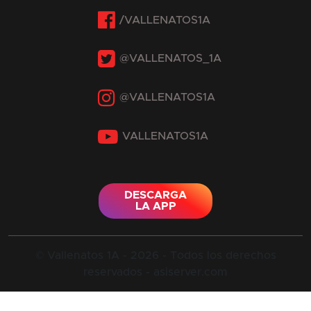
Facebook
Twitter
Instagram
YouTube
DESCARGA
LA APP
© Vallenatos 1A - 2026 - Todos los derechos
reservados - asiserver.com