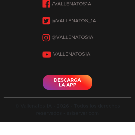
Twitter
Instagram
YouTube
DESCARGA
LA APP
© Vallenatos 1A - 2026 - Todos los derechos
reservados - asiserver.com