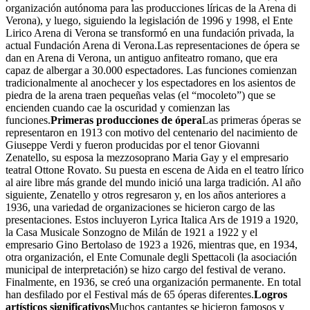
organización autónoma para las producciones líricas de la Arena di
Verona), y luego, siguiendo la legislación de 1996 y 1998, el Ente
Lirico Arena di Verona se transformó en una fundación privada, la
actual Fundación Arena di Verona.Las representaciones de ópera se
dan en Arena di Verona, un antiguo anfiteatro romano, que era
capaz de albergar a 30.000 espectadores. Las funciones comienzan
tradicionalmente al anochecer y los espectadores en los asientos de
piedra de la arena traen pequeñas velas (el “mocoleto”) que se
encienden cuando cae la oscuridad y comienzan las
funciones.
Primeras producciones de ópera
Las primeras óperas se
representaron en 1913 con motivo del centenario del nacimiento de
Giuseppe Verdi y fueron producidas por el tenor Giovanni
Zenatello, su esposa la mezzosoprano Maria Gay y el empresario
teatral Ottone Rovato. Su puesta en escena de Aida en el teatro lírico
al aire libre más grande del mundo inició una larga tradición. Al año
siguiente, Zenatello y otros regresaron y, en los años anteriores a
1936, una variedad de organizaciones se hicieron cargo de las
presentaciones. Estos incluyeron Lyrica Italica Ars de 1919 a 1920,
la Casa Musicale Sonzogno de Milán de 1921 a 1922 y el
empresario Gino Bertolaso de 1923 a 1926, mientras que, en 1934,
otra organización, el Ente Comunale degli Spettacoli (la asociación
municipal de interpretación) se hizo cargo del festival de verano.
Finalmente, en 1936, se creó una organización permanente. En total
han desfilado por el Festival más de 65 óperas diferentes.
Logros
artísticos significativos
Muchos cantantes se hicieron famosos y