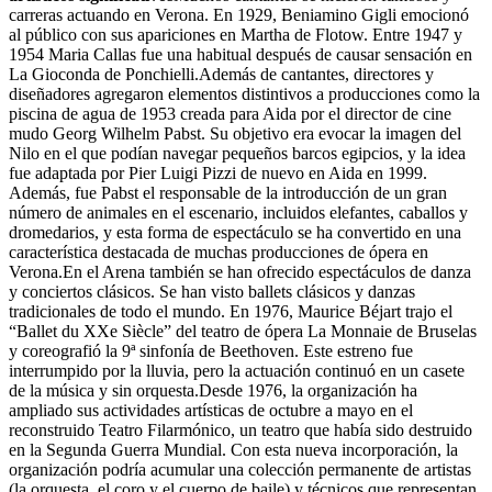
carreras actuando en Verona. En 1929, Beniamino Gigli emocionó
al público con sus apariciones en Martha de Flotow. Entre 1947 y
1954 Maria Callas fue una habitual después de causar sensación en
La Gioconda de Ponchielli.Además de cantantes, directores y
diseñadores agregaron elementos distintivos a producciones como la
piscina de agua de 1953 creada para Aida por el director de cine
mudo Georg Wilhelm Pabst. Su objetivo era evocar la imagen del
Nilo en el que podían navegar pequeños barcos egipcios, y la idea
fue adaptada por Pier Luigi Pizzi de nuevo en Aida en 1999.
Además, fue Pabst el responsable de la introducción de un gran
número de animales en el escenario, incluidos elefantes, caballos y
dromedarios, y esta forma de espectáculo se ha convertido en una
característica destacada de muchas producciones de ópera en
Verona.En el Arena también se han ofrecido espectáculos de danza
y conciertos clásicos. Se han visto ballets clásicos y danzas
tradicionales de todo el mundo. En 1976, Maurice Béjart trajo el
“Ballet du XXe Siècle” del teatro de ópera La Monnaie de Bruselas
y coreografió la 9ª sinfonía de Beethoven. Este estreno fue
interrumpido por la lluvia, pero la actuación continuó en un casete
de la música y sin orquesta.Desde 1976, la organización ha
ampliado sus actividades artísticas de octubre a mayo en el
reconstruido Teatro Filarmónico, un teatro que había sido destruido
en la Segunda Guerra Mundial. Con esta nueva incorporación, la
organización podría acumular una colección permanente de artistas
(la orquesta, el coro y el cuerpo de baile) y técnicos que representan