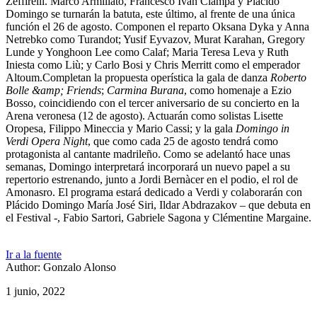
Zeffirelli. Marco Armiliato, Francesco Ivan Ciampa y Plácido
Domingo se turnarán la batuta, este último, al frente de una única
función el 26 de agosto. Componen el reparto Oksana Dyka y Anna
Netrebko como Turandot; Yusif Eyvazov, Murat Karahan, Gregory
Lunde y Yonghoon Lee como Calaf; Maria Teresa Leva y Ruth
Iniesta como Liù; y Carlo Bosi y Chris Merritt como el emperador
Altoum.Completan la propuesta operística la gala de danza
Roberto
Bolle &amp; Friends
;
Carmina Burana
, como homenaje a Ezio
Bosso, coincidiendo con el tercer aniversario de su concierto en la
Arena veronesa (12 de agosto). Actuarán como solistas Lisette
Oropesa, Filippo Mineccia y Mario Cassi; y la gala
Domingo in
Verdi Opera Night
, que como cada 25 de agosto tendrá como
protagonista al cantante madrileño. Como se adelantó hace unas
semanas, Domingo interpretará incorporará un nuevo papel a su
repertorio estrenando, junto a Jordi Bernàcer en el podio, el rol de
Amonasro. El programa estará dedicado a Verdi y colaborarán con
Plácido Domingo María José Siri, Ildar Abdrazakov – que debuta en
el Festival -, Fabio Sartori, Gabriele Sagona y Clémentine Margaine.
Ir a la fuente
Author: Gonzalo Alonso
1 junio, 2022