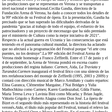
las producciones que se representan en Verona y se transportan a
nivel nacional e internacional.Cecilia Gasdia, directora de la
Fundación Arena di Verona, ha dado a conocer todos los detalles de
la 99º edición de su Festival de ópera. En la presentación, Gasdia ha
precisado que se han superado las dificultades derivadas de la
pandemia “gracias al trabajo de todo el equipo, el esfuerzo de los
patrocinadores y un proyecto de mecenazgo que ha sido premiado
por el ministerio de Cultura como la mejor iniciativa de 2021″.
Respecto a la actual guerra en Ucrania y las consecuencias que está
teniendo en el panorama cultural mundial, la directora ha aclarado
que no afectará a la programación del Festival porque “el arte crea
puentes, no los destruye”.La 99º edición del Festival Arena de
Verona rinde homenaje a Franco Zeffirelli. Entre el 17 de junio y el
4 de septiembre, la Arena de Verona pondrá en escena cuatro
producciones del regista italiano:
Carmen,
Aida,
La Traviata
y
Turandot.
Carmen
inaugurará el festival lírico con una síntesis de las
tres reelaboraciones del montaje de Zeffirelli (1995, 2003 y 2009) y
contará con dirección musical de Marco Armiliato y cuatro repartos:
Elina Garanca, Clémentine Margaine, J’Nai Bridges y Yulia
Mathochkina como Carmen; Karen Gardeazabal, Gilda Fiume,
Maria Teresa Leva y Lavinia Bini como Micaela; y Brian Jagde,
Vittorio Grigolo y Roberto Alagna como Don José. La ópera de
Bizet es el segundo título más representado en la historia del festival
veronés.
Aida
, el título más popular del Festival, tomará el relevo las
batutas de Daniel Oren y Marco Armiliato. En el reparto, Liudmyla