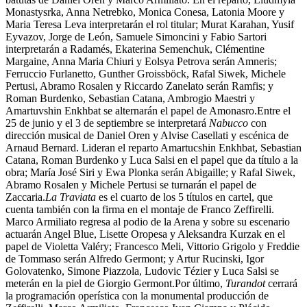
Monastysrka, Anna Netrebko, Monica Conesa, Latonia Moore y
Maria Teresa Leva interpretarán el rol titular; Murat Karahan, Yusif
Eyvazov, Jorge de León, Samuele Simoncini y Fabio Sartori
interpretarán a Radamés, Ekaterina Semenchuk, Clémentine
Margaine, Anna Maria Chiuri y Eolsya Petrova serán Amneris;
Ferruccio Furlanetto, Gunther Groissböck, Rafal Siwek, Michele
Pertusi, Abramo Rosalen y Riccardo Zanelato serán Ramfis; y
Roman Burdenko, Sebastian Catana, Ambrogio Maestri y
Amartuvshin Enkhbat se alternarán el papel de Amonasro.Entre el
25 de junio y el 3 de septiembre se interpretará
Nabucco
con
dirección musical de Daniel Oren y Alvise Casellati y escénica de
Arnaud Bernard. Lideran el reparto Amartucshin Enkhbat, Sebastian
Catana, Roman Burdenko y Luca Salsi en el papel que da título a la
obra; María José Siri y Ewa Plonka serán Abigaille; y Rafal Siwek,
Abramo Rosalen y Michele Pertusi se turnarán el papel de
Zaccaria.
La Traviata
es el cuarto de los 5 títulos en cartel, que
cuenta también con la firma en el montaje de Franco Zeffirelli.
Marco Armiliato regresa al podio de la Arena y sobre su escenario
actuarán Angel Blue, Lisette Oropesa y Aleksandra Kurzak en el
papel de Violetta Valéry; Francesco Meli, Vittorio Grigolo y Freddie
de Tommaso serán Alfredo Germont; y Artur Rucinski, Igor
Golovatenko, Simone Piazzola, Ludovic Tézier y Luca Salsi se
meterán en la piel de Giorgio Germont.Por último,
Turandot
cerrará
la programación operística con la monumental producción de