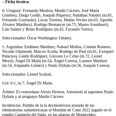
– Ficha técnica:
0. Uruguay: Fernando Muslera; Martín Cáceres, José María
Giménez, Diego Godín, Joaquín Piquerez; Nahithan Nández (m.81,
Fernando Gorriarán), Lucas Torreira, Matías Vecino (m.63, Agustín
Álvarez Martínez), Rodrigo Bentancur (m.75, Mauro Arambarri);
Luis Suárez y Brian Rodríguez (m.45, Facundo Torres).
Seleccionador: Óscar Washington Tabárez.
1. Argentina: Emiliano Martínez; Nahuel Molina, Cristian Romero,
Nicolás Otamendi, Marcos Acuña; Rodrigo de Paul (m.81, Exequiel
Palacios), Guido Rodríguez, Giovani Lo Celso (m.72, Lionel
Messi); Ángel Di María (m.54, Ángel Correa), Lautaro Martínez
(m.54, Alejandro Gómez) y Paulo Dybala (m.56, Joaquín Correa).
Seleccionador: Lionel Scaloni.
Gol: 0-1, m.7: Ángel Di María.
Árbitro: El venezolano Alexis Herrera. Amonestó al argentino Paulo
Dybala y al uruguayo Martín Cáceres.
Incidencias: Partido de la la decimotercera jornada de las
eliminatorias sudamericanas al Mundial de Catar 2022 jugado en el
estadio Campeón del Siglo, en las afueras de Montevideo.