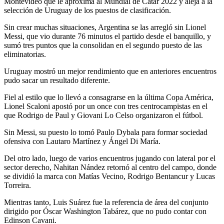
Montevideo que le aproxima al Mundial de Catar 2022 y aleja a la
selección de Uruguay de los puestos de clasificación.
Sin crear muchas situaciones, Argentina se las arregló sin Lionel
Messi, que vio durante 76 minutos el partido desde el banquillo, y
sumó tres puntos que la consolidan en el segundo puesto de las
eliminatorias.
Uruguay mostró un mejor rendimiento que en anteriores encuentros
pudo sacar un resultado diferente.
Fiel al estilo que lo llevó a consagrarse en la última Copa América,
Lionel Scaloni apostó por un once con tres centrocampistas en el
que Rodrigo de Paul y Giovani Lo Celso organizaron el fútbol.
Sin Messi, su puesto lo tomó Paulo Dybala para formar sociedad
ofensiva con Lautaro Martínez y Ángel Di María.
Del otro lado, luego de varios encuentros jugando con lateral por el
sector derecho, Nahitan Nández retornó al centro del campo, donde
se dividió la marca con Matías Vecino, Rodrigo Bentancur y Lucas
Torreira.
Mientras tanto, Luis Suárez fue la referencia de área del conjunto
dirigido por Óscar Washington Tabárez, que no pudo contar con
Edinson Cavani.