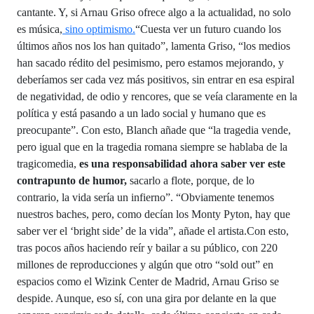
cantante. Y, si Arnau Griso ofrece algo a la actualidad, no solo
es música,
sino optimismo.
“Cuesta ver un futuro cuando los
últimos años nos los han quitado”, lamenta Griso, “los medios
han sacado rédito del pesimismo, pero estamos mejorando, y
deberíamos ser cada vez más positivos, sin entrar en esa espiral
de negatividad, de odio y rencores, que se veía claramente en la
política y está pasando a un lado social y humano que es
preocupante”. Con esto, Blanch añade que “la tragedia vende,
pero igual que en la tragedia romana siempre se hablaba de la
tragicomedia,
es una responsabilidad ahora saber ver este
contrapunto de humor,
sacarlo a flote, porque, de lo
contrario, la vida sería un infierno”. “Obviamente tenemos
nuestros baches, pero, como decían los Monty Pyton, hay que
saber ver el ‘bright side’ de la vida”, añade el artista.Con esto,
tras pocos años haciendo reír y bailar a su público, con 220
millones de reproducciones y algún que otro “sold out” en
espacios como el Wizink Center de Madrid, Arnau Griso se
despide. Aunque, eso sí, con una gira por delante en la que