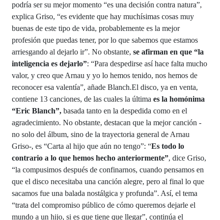
podría ser su mejor momento “es una decisión contra natura”,
explica Griso, “es evidente que hay muchísimas cosas muy
buenas de este tipo de vida, probablemente es la mejor
profesión que puedas tener, por lo que sabemos que estamos
arriesgando al dejarlo ir”. No obstante,
se afirman en que “la
inteligencia es dejarlo”
: “Para despedirse así hace falta mucho
valor, y creo que Arnau y yo lo hemos tenido, nos hemos de
reconocer esa valentía”, añade Blanch.El disco, ya en venta,
contiene 13 canciones, de las cuales la última
es la homónima
“Eric Blanch”,
basada tanto en la despedida como en el
agradecimiento.
No obstante, destacan que la mejor canción -
no solo del álbum, sino de la trayectoria general de Arnau
Griso-, es “Carta al hijo que aún no tengo”: “
Es todo lo
contrario a lo que hemos hecho anteriormente”
, dice Griso,
“la compusimos después de confinarnos, cuando pensamos en
que el disco necesitaba una canción alegre, pero al final lo que
sacamos fue una balada nostálgica y profunda”. Así, el tema
“trata del compromiso público de cómo queremos dejarle el
mundo a un hijo, si es que tiene que llegar”, continúa el