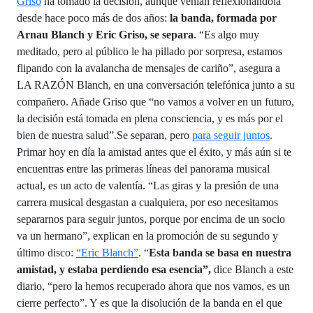
Griso
ha tomado la decisión, aunque venían reflexionándola
desde hace poco más de dos años:
la banda, formada por
Arnau Blanch y Eric Griso, se separa
. “Es algo muy
meditado, pero al público le ha pillado por sorpresa, estamos
flipando con la avalancha de mensajes de cariño”, asegura a
LA RAZÓN Blanch, en una conversación telefónica junto a su
compañero. Añade Griso que “no vamos a volver en un futuro,
la decisión está tomada en plena consciencia, y es más por el
bien de nuestra salud”.Se separan, pero
para seguir juntos
.
Primar hoy en día la amistad antes que el éxito, y más aún si te
encuentras entre las primeras líneas del panorama musical
actual, es un acto de valentía. “Las giras y la presión de una
carrera musical desgastan a cualquiera, por eso necesitamos
separarnos para seguir juntos, porque por encima de un socio
va un hermano”, explican en la promoción de su segundo y
último disco:
“Eric Blanch”
. “
Esta banda se basa en nuestra
amistad, y estaba perdiendo esa esencia”,
dice Blanch a este
diario, “pero la hemos recuperado ahora que nos vamos, es un
cierre perfecto”. Y es que la disolución de la banda en el que