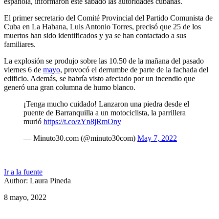
española, informaron este sábado las autoridades cubanas.
El primer secretario del Comité Provincial del Partido Comunista de
Cuba en La Habana, Luis Antonio Torres, precisó que 25 de los
muertos han sido identificados y ya se han contactado a sus
familiares.
La explosión se produjo sobre las 10.50 de la mañana del pasado
viernes 6 de
mayo
, provocó el derrumbe de parte de la fachada del
edificio. Además, se habría visto afectado por un incendio que
generó una gran columna de humo blanco.
¡Tenga mucho cuidado! Lanzaron una piedra desde el
puente de Barranquilla a un motociclista, la parrillera
murió
https://t.co/zYn8jRmOny
— Minuto30.com (@minuto30com)
May 7, 2022
Ir a la fuente
Author: Laura Pineda
8 mayo, 2022