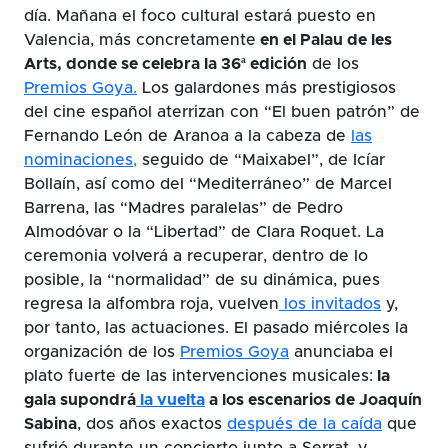
día. Mañana el foco cultural estará puesto en
Valencia, más concretamente
en el Palau de les
Arts, donde se celebra la 36ª edición
de los
Premios Goya.
Los galardones más prestigiosos
del cine español aterrizan con “El buen patrón” de
Fernando León de Aranoa a la cabeza de
las
nominaciones,
seguido de “Maixabel”, de Icíar
Bollaín, así como del “Mediterráneo” de Marcel
Barrena, las “Madres paralelas” de Pedro
Almodóvar o la “Libertad” de Clara Roquet. La
ceremonia volverá a recuperar, dentro de lo
posible, la “normalidad” de su dinámica, pues
regresa la alfombra roja, vuelven
los invitados
y,
por tanto, las actuaciones. El pasado miércoles la
organización de los
Premios Goya
anunciaba el
plato fuerte de las intervenciones musicales:
la
gala supondrá
la vuelta
a los escenarios de Joaquín
Sabina
, dos años exactos
después de la caída
que
sufrió durante un concierto junto a Serrat, y