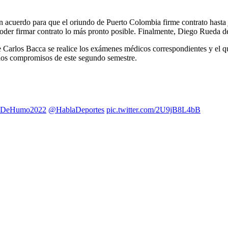
n acuerdo para que el oriundo de Puerto Colombia firme contrato hasta 
 poder firmar contrato lo más pronto posible. Finalmente, Diego Rueda 
ue Carlos Bacca se realice los exámenes médicos correspondientes y el qu
a los compromisos de este segundo semestre.
aDeHumo2022
@HablaDeportes
pic.twitter.com/2U9jB8L4bB