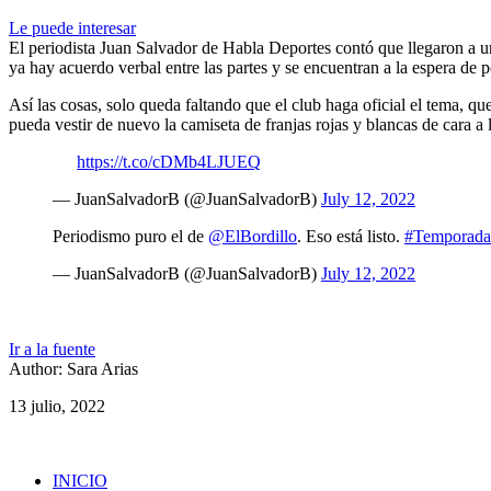
Le puede interesar
El periodista Juan Salvador de Habla Deportes contó que llegaron a u
ya hay acuerdo verbal entre las partes y se encuentran a la espera de
Así las cosas, solo queda faltando que el club haga oficial el tema, q
pueda vestir de nuevo la camiseta de franjas rojas y blancas de cara 
https://t.co/cDMb4LJUEQ
— JuanSalvadorB (@JuanSalvadorB)
July 12, 2022
Periodismo puro el de
@ElBordillo
. Eso está listo.
#Temporad
— JuanSalvadorB (@JuanSalvadorB)
July 12, 2022
Ir a la fuente
Author: Sara Arias
13 julio, 2022
INICIO