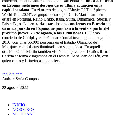
conciertos en el Estadio Olímpico de Barcelona,
su única actuación
en España, siete años después de su última actuación en la
capital catalana.
En el marco de la gira “Music Of The Spheres
World Tour 2023″, el grupo liderado por Chris Martin también
estará en Portugal, Reino Unido, Italia, Suiza, Dinamarca, Suecia y
Países Bajos.Las
entradas para los dos conciertos en Barcelona,
su única parada en España, se pondrán a la venta a partir del
próximo jueves, 25 de agosto, a las 10:00 horas
. El último
concierto de Coldplay en la Ciudad Condal tuvo lugar en mayo de
2016, con unas 55.000 personas en el Estadio Olímpico de
Montjuïc, con pulseras iluminadas en sus muñecas.En aquella
ocasión, Chris Martin también visitó a una joven de 17 años llamada
Carlota enferma e ingresada en el Hospital Sant Joan de Déu, con
quien cantó y la invitó a su concierto.
Ir a la fuente
Author: Sofía Campos
22 agosto, 2022
INICIO
NOSOTROS
NOTICIAS