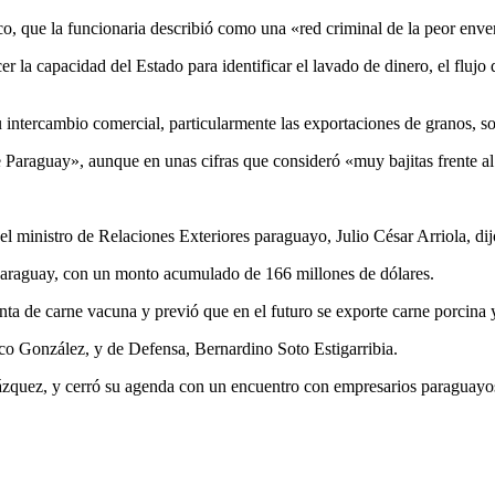
ico, que la funcionaria describió como una «red criminal de la peor env
cer la capacidad del Estado para identificar el lavado de dinero, el flujo
 intercambio comercial, particularmente las exportaciones de granos, 
 Paraguay», aunque en unas cifras que consideró «muy bajitas frente al
 ministro de Relaciones Exteriores paraguayo, Julio César Arriola, dij
 Paraguay, con un monto acumulado de 166 millones de dólares.
venta de carne vacuna y previó que en el futuro se exporte carne porcin
rico González, y de Defensa, Bernardino Soto Estigarribia.
zquez, y cerró su agenda con un encuentro con empresarios paraguayos