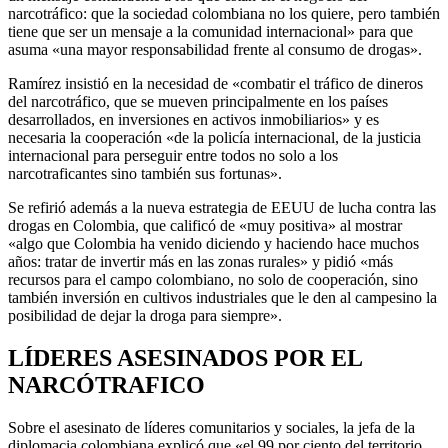
narcotráfico: que la sociedad colombiana no los quiere, pero también
tiene que ser un mensaje a la comunidad internacional» para que
asuma «una mayor responsabilidad frente al consumo de drogas».
Ramírez insistió en la necesidad de «combatir el tráfico de dineros
del narcotráfico, que se mueven principalmente en los países
desarrollados, en inversiones en activos inmobiliarios» y es
necesaria la cooperación «de la policía internacional, de la justicia
internacional para perseguir entre todos no solo a los
narcotraficantes sino también sus fortunas».
Se refirió además a la nueva estrategia de EEUU de lucha contra las
drogas en Colombia, que calificó de «muy positiva» al mostrar
«algo que Colombia ha venido diciendo y haciendo hace muchos
años: tratar de invertir más en las zonas rurales» y pidió «más
recursos para el campo colombiano, no solo de cooperación, sino
también inversión en cultivos industriales que le den al campesino la
posibilidad de dejar la droga para siempre».
LÍDERES ASESINADOS POR EL
NARCÓTRAFICO
Sobre el asesinato de líderes comunitarios y sociales, la jefa de la
diplomacia colombiana explicó que «el 99 por ciento del territorio