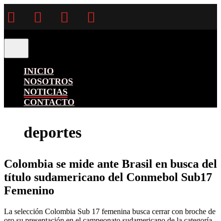
Facebook
Twitter
Instagram
YouTube
INICIO
NOSOTROS
NOTICIAS
CONTACTO
deportes
Colombia se mide ante Brasil en busca del
título sudamericano del Conmebol Sub17
Femenino
La selección Colombia Sub 17 femenina busca cerrar con broche de
oro su presentación en el campeonato sudamericano de la categoría