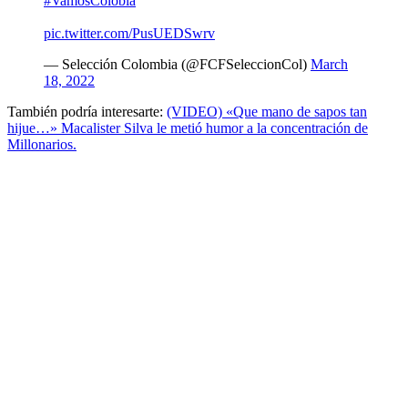
#VamosColobia
pic.twitter.com/PusUEDSwrv
— Selección Colombia (@FCFSeleccionCol)
March
18, 2022
También podría interesarte:
(VIDEO) «Que mano de sapos tan
hijue…» Macalister Silva le metió humor a la concentración de
Millonarios.