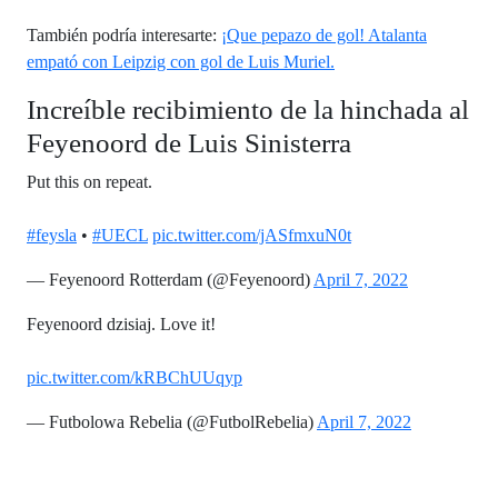
También podría interesarte:
¡Que pepazo de gol! Atalanta
empató con Leipzig con gol de Luis Muriel.
Increíble recibimiento de la hinchada al
Feyenoord de Luis Sinisterra
Put this on repeat.
#feysla
•
#UECL
pic.twitter.com/jASfmxuN0t
— Feyenoord Rotterdam (@Feyenoord)
April 7, 2022
Feyenoord dzisiaj. Love it!
pic.twitter.com/kRBChUUqyp
— Futbolowa Rebelia (@FutbolRebelia)
April 7, 2022