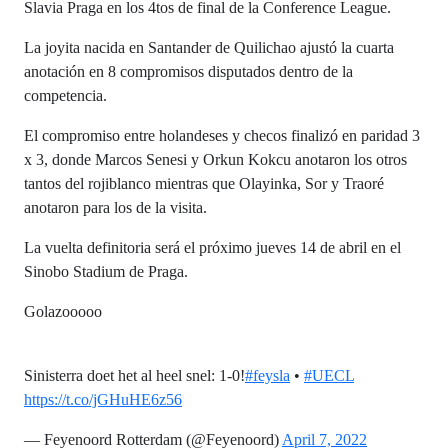
Slavia Praga en los 4tos de final de la Conference League.
La joyita nacida en Santander de Quilichao ajustó la cuarta
anotación en 8 compromisos disputados dentro de la
competencia.
El compromiso entre holandeses y checos finalizó en paridad 3
x 3, donde Marcos Senesi y Orkun Kokcu anotaron los otros
tantos del rojiblanco mientras que Olayinka, Sor y Traoré
anotaron para los de la visita.
La vuelta definitoria será el próximo jueves 14 de abril en el
Sinobo Stadium de Praga.
Golazooooo
Sinisterra doet het al heel snel: 1-0!
#feysla
•
#UECL
https://t.co/jGHuHE6z56
— Feyenoord Rotterdam (@Feyenoord)
April 7, 2022