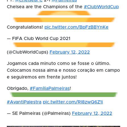
Chelsea are the Champions of the
#ClubWorldCup
Congratulations!
pic.twitter.com/BpFzBBYnKe
— FIFA Club World Cup 2021
(@ClubWorldCups)
February 12, 2022
Jogamos cada minuto como se fosse o último.
Colocamos nossa alma e nosso coração em campo
e seguiremos em frente juntos!
Obrigado,
#FamíliaPalmeiras
!
#AvantiPalestra
pic.twitter.com/Rl8zwQ6Z1i
— SE Palmeiras (@Palmeiras)
February 12, 2022