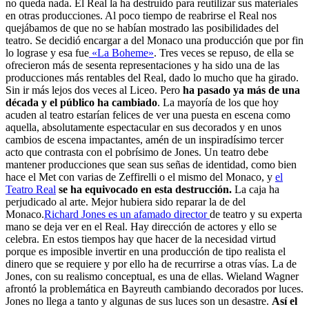
no queda nada. El Real la ha destruido para reutilizar sus materiales
en otras producciones. Al poco tiempo de reabrirse el Real nos
quejábamos de que no se habían mostrado las posibilidades del
teatro. Se decidió encargar a del Monaco una producción que por fin
lo lograse y esa fue
«La Boheme»
. Tres veces se repuso, de ella se
ofrecieron más de sesenta representaciones y ha sido una de las
producciones más rentables del Real, dado lo mucho que ha girado.
Sin ir más lejos dos veces al Liceo. Pero
ha pasado ya más de una
década y el público ha cambiado
. La mayoría de los que hoy
acuden al teatro estarían felices de ver una puesta en escena como
aquella, absolutamente espectacular en sus decorados y en unos
cambios de escena impactantes, amén de un inspiradísimo tercer
acto que contrasta con el pobrísimo de Jones. Un teatro debe
mantener producciones que sean sus señas de identidad, como bien
hace el Met con varias de Zeffirelli o el mismo del Monaco, y
el
Teatro Real
se ha equivocado en esta destrucción.
La caja ha
perjudicado al arte. Mejor hubiera sido reparar la de del
Monaco.
Richard Jones es un afamado director
de teatro y su experta
mano se deja ver en el Real. Hay dirección de actores y ello se
celebra. En estos tiempos hay que hacer de la necesidad virtud
porque es imposible invertir en una producción de tipo realista el
dinero que se requiere y por ello ha de recurrirse a otras vías. La de
Jones, con su realismo conceptual, es una de ellas. Wieland Wagner
afrontó la problemática en Bayreuth cambiando decorados por luces.
Jones no llega a tanto y algunas de sus luces son un desastre.
Así el