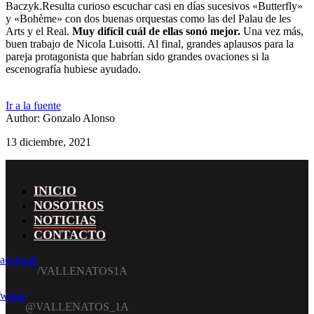
Baczyk.Resulta curioso escuchar casi en días sucesivos «Butterfly»
y «Bohème» con dos buenas orquestas como las del Palau de les
Arts y el Real.
Muy difícil cuál de ellas sonó mejor.
Una vez más,
buen trabajo de Nicola Luisotti. Al final, grandes aplausos para la
pareja protagonista que habrían sido grandes ovaciones si la
escenografía hubiese ayudado.
Ir a la fuente
Author: Gonzalo Alonso
13 diciembre, 2021
INICIO
NOSOTROS
NOTICIAS
CONTACTO
acebook
witter