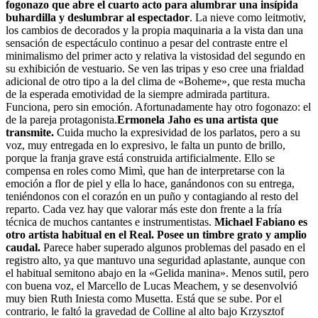
fogonazo que abre el cuarto acto para alumbrar una insípida
buhardilla y deslumbrar al espectador
. La nieve como leitmotiv,
los cambios de decorados y la propia maquinaria a la vista dan una
sensación de espectáculo continuo a pesar del contraste entre el
minimalismo del primer acto y relativa la vistosidad del segundo en
su exhibición de vestuario. Se ven las tripas y eso cree una frialdad
adicional de otro tipo a la del clima de «Boheme», que resta mucha
de la esperada emotividad de la siempre admirada partitura.
Funciona, pero sin emoción. Afortunadamente hay otro fogonazo: el
de la pareja protagonista.
Ermonela Jaho es una artista que
transmite.
Cuida mucho la expresividad de los parlatos, pero a su
voz, muy entregada en lo expresivo, le falta un punto de brillo,
porque la franja grave está construida artificialmente. Ello se
compensa en roles como Mimì, que han de interpretarse con la
emoción a flor de piel y ella lo hace, ganándonos con su entrega,
teniéndonos con el corazón en un puño y contagiando al resto del
reparto. Cada vez hay que valorar más este don frente a la fría
técnica de muchos cantantes e instrumentistas.
Michael Fabiano es
otro artista habitual en el Real. Posee un timbre grato y amplio
caudal.
Parece haber superado algunos problemas del pasado en el
registro alto, ya que mantuvo una seguridad aplastante, aunque con
el habitual semitono abajo en la «Gelida manina». Menos sutil, pero
con buena voz, el Marcello de Lucas Meachem, y se desenvolvió
muy bien Ruth Iniesta como Musetta. Está que se sube. Por el
contrario, le faltó la gravedad de Colline al alto bajo Krzysztof