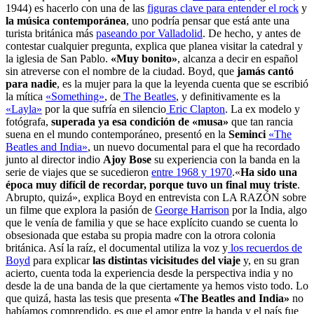
1944) es hacerlo con una de las
figuras clave para entender el rock
y
la música contemporánea
, uno podría pensar que está ante una
turista británica más
paseando por Valladolid
. De hecho, y antes de
contestar cualquier pregunta, explica que planea visitar la catedral y
la iglesia de San Pablo.
«Muy bonito»
, alcanza a decir en español
sin atreverse con el nombre de la ciudad. Boyd, que
jamás cantó
para nadie
, es la mujer para la que la leyenda cuenta que se escribió
la mítica
«Something»
, de
The Beatles
, y definitivamente es la
«Layla»
por la que sufría en silencio
Eric Clapton
. La ex modelo y
fotógrafa,
superada ya esa condición de «musa»
que tan rancia
suena en el mundo contemporáneo, presentó en la
Seminci
«The
Beatles and India»
, un nuevo documental para el que ha recordado
junto al director indio
Ajoy Bose
su experiencia con la banda en la
serie de viajes que se sucedieron
entre 1968 y 1970
.«
Ha sido una
época muy difícil de recordar, porque tuvo un final muy triste
.
Abrupto, quizá», explica Boyd en entrevista con LA RAZÓN sobre
un filme que explora la pasión de
George Harrison
por la India, algo
que le venía de familia y que se hace explícito cuando se cuenta lo
obsesionada que estaba su propia madre con la otrora colonia
británica. Así la raíz, el documental utiliza la voz y
los recuerdos de
Boyd
para explicar
las distintas vicisitudes del viaje
y, en su gran
acierto, cuenta toda la experiencia desde la perspectiva india y no
desde la de una banda de la que ciertamente ya hemos visto todo. Lo
que quizá, hasta las tesis que presenta
«The Beatles and India»
no
habíamos comprendido, es que el amor entre la banda y el país fue