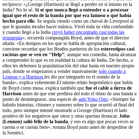
recíproco: «¿George (Harrison) se llegó a perder en sí mismo en la
India? No lo sé.
Si sé que nunca llegó a entender o a procesar
igual que el resto de la banda por qué era famoso o qué había
hecho para ello
. Se seguía viendo como un chaval de Liverpool al
que le gustaba mcuho hacer música. Vivió toda su vida confundido
y cuando llegó a la India
creyó haber encontrado casi todas las
respuestas
», recuerda compungida Boyd, antes de que el director
añada: «En tiempos en los que se habla de apropiación cultural,
conviene recordar que los Beatles partieron de los
estereotipos casi
racistas que se ven en ‘’Help’’
, aunque sea comedia, hasta alcanzar
a comprender lo que es en realidad la cultura de India. De hecho, a
ellos les debemos la popularización del sitar hasta en nuestro propio
país, donde se empezaron a vender masivamente
solo cuando a
Lennon y a Harrison
les dio por integrarlo en el sonido de la
banda», explica vehemente.El mismo relato hegemónico que habla
de Boyd como musa, explica también que
fue el cable a tierra de
Harrison
antes de que este perdiera del todo el ritmo de una banda a
punto de desintegrarse, una especie de
anti-Yoko Ono
: «Siempre ha
habido historias, chismes y rumores sobre lo que ocurrió al final del
todo, pero siempre intenté mostrarle a George (Harrison) el lado
positivo de los negativos que otros y otras querían destacar.
John
(Lennon) salió feliz de la banda
, y eso es algo que pocas veces se
cuenta o se cuenta bien», remata Boyd justo antes de despedirse de
la Seminci.