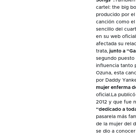
cartel: the big 
producido por el 
canción como el 
sencillo del cuar
en su web oficial
afectada su rela
trata,
junto a “Ga
segundo puesto de
influencia tanto
Ozuna, esta canc
por Daddy Yankee
mujer enferma 
oficial.La publi
2012 y que fue 
“dedicado a tod
pasarela más famo
de la mujer del d
se dio a conocer 