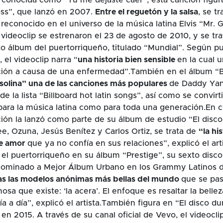
boss”, que lanzó en 2007.
Entre el reguetón y la salsa
, se t
reconocido en el universo de la música latina Elvis “Mr. G
videoclip se estrenaron el 23 de agosto de 2010, y se tra
to álbum del puertorriqueño, titulado “Mundial”. Según pub
, el videoclip narra “
una historia bien sensible
en la cual 
ción a causa de una enfermedad”.También en el álbum “Ba
solina” una de las canciones más populares
de Daddy Yan
 la lista “Billboard hot latin songs”, así como se convirt
 para la música latina como para toda una generación.En 
ión la lanzó como parte de su álbum de estudio “El disco 
, Ozuna, Jesús Benítez y Carlos Ortiz, se trata de
“la hi
de amor
que ya no confía en sus relaciones”, explicó el ar
có el puertorriqueño en su álbum “Prestige”, su sexto disc
nominado a Mejor Álbum Urbano en los Grammy Latinos 
as las modelos anónimas más bellas del mundo
que se pas
sa que existe: ‘la acera’. El enfoque es resaltar la bellez
ía a día”, explicó el artista.También figura en “El disco du
en 2015. A través de su canal oficial de Vevo, el videocli