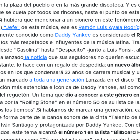
n la plaza del pueblo o en la más grande discoteca. Y es
e se cuela por todos los rincones, hasta el punto de esta
Si hubiera que mencionar a un pionero en este fenómeno
)
“Jefe”
de esta música, ese es
Ramón Luis Ayala Rodrí
camente conocido como
Daddy Yankee
es considerado
el 
los más respetados e influyentes de la música latina. Tr
desde “Gasolina” hasta “Despacito” -junto a Luis Fonsi-, a
ha lanzado
la noticia
que sus seguidores no querían escuc
tante, lo hace con un regalo de despedida:
un nuevo álbu
tos en los que condensará 32 años de carrera musical y u
han marcado
a toda una generación.
Lanzada en el disco “B
nción más extendida e icónica de Daddy Yankee, así com
del reguetón. Un tema que
dio a conocer a este género en
 por la “Rolling Stone” en el número 50 de su lista de l
os los tiempos”.Si hablamos de marcar una generación, 
e forma parte de la banda sonora de la cinta “Talento de 
é Iván Santiago y protagonizada por Daddy Yankee. Con el 
ados, este tema alcanzó
el número 1 en la lista “Billboard 
conocida como “Tú me dejaste caer”, esta canción figura