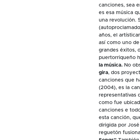
canciones, sea e
es esa música qu
una revolución. 
(autoproclamado
años, el artísti
así como uno de 
grandes éxitos, 
puertorriqueño 
la música.
No obs
gira
, dos proyec
canciones que 
(2004), es la ca
representativas 
como fue ubicada
canciones e tod
esta canción, qu
dirigida por Jos
reguetón fusion
Songs”.
También 