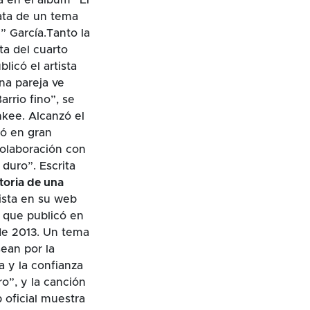
rata de un tema
” García.Tanto la
ta del cuarto
licó el artista
una pareja ve
rrio fino”, se
kee. Alcanzó el
ió en gran
colaboración con
duro”. Escrita
storia de una
tista en su web
o que publicó en
de 2013. Un tema
ean por la
a y la confianza
ro”, y la canción
p oficial muestra