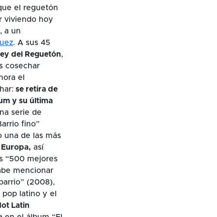
 que el reguetón
r viviendo hoy
, a un
guez
. A sus 45
Rey del Reguetón
,
as cosechar
hora el
har:
se retira de
m y su última
na serie de
arrio fino”
o una de las más
 Europa,
así
as “500 mejores
cabe mencionar
barrio” (2008),
pop latino y el
Hot Latin
 en el álbum “El