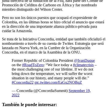
junta directiva de la fundación de la Fifa, hará parte del Comité de
Promoción de Créditos de Carbono en África y fue nombrado
miembro distinguido del Wilson Center.
Pero no son los únicos puestos que ocupará el expresidente de
Colombia, en las últimas horas se hizo oficial el anuncio que estará
en la dirección de una importante alianza público-privada para
cuidar la Amazonía.
Se trata de la Iniciativa Concordia, entidad que también oficializó el
nombramiento a través de su cuenta de Twitter. Estrategia que será
lanzada en Nueva York, en la Cumbre de la Organización
Concordia, en el marco de la Asamblea de la ONU.
Former Republic of Colombia President
@IvanDuque
on the
#RoadToZero
: “We face today a
#climatecrisis
–
the most challenging one of our lifetime. If we do not
bring down the temperature, we will suffer the worst
situation in our history, and many people will die.”
#Concordia22
pic.twitter.com/EaGu2NOBqZ
— Concordia (@ConcordiaSummit)
September 19,
2022
También le puede interesar: