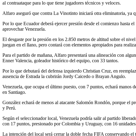
al contraataque para lo que tiene jugadores técnicos y veloces.
Alfaro aseguró que contra La Vinotinto iniciará otra eliminatoria, ya
Por lo que Ecuador deberá ejercer presión desde el comienzo hasta el f
aprovechar Venezuela.
El desgaste por la presión en los 2.850 metros de altitud sobre el niv
juegan en el llano, pero contará con elementos apropiados para realiza
Para el partido de mañana, Alfaro presentará una alineación con algun
Enner Valencia, goleador histórico del equipo, con 33 tantos.
Por lo que debutará del defensa izquierdo Christian Cruz, en reempla
ausencia de Estrada la cubrirán Jordy Caicedo o Brayan Angulo.
Venezuela, que ocupa el último puesto, con 7 puntos, echará manos de
en Santiago.
González echará de menos al atacante Salomón Rondón, porque el prop
y Perú.
Según el seleccionador local, Venezuela podría salir al partido libera
con 17 puntos, presionado por Colombia y Uruguay, con 16 unidades
La intención del local será cerrar la doble fecha FIFA conservando e