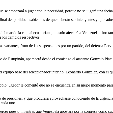
 que se empezará a jugar con la necesidad, porque no se jugará una fec
inal del partido, a sabiendas de que deberán ser inteligentes y aplicad
el del mar de la capital ecuatoriana, no solo afectará a Venezuela, sino
r los cambios respectivos.
as variantes, fruto de las suspensiones por un partido, del defensa Per
zo de Estupiñán, aparecerá desde el comienzo el atacante Gonzalo Plata
l equipo base del seleccionador interino, Leonardo González, con el qu
io jugador le comentó que no se encuentra en su mejor momento para re
do de presiones, y que procurará aprovecharse conociendo de la urgencia
 cada uno.
l tercer puesto, mientras que Venezuela apostará por la sorpresa como s