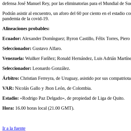
defensa José Manuel Rey, por las eliminatorias para el Mundial de Su
Podrán asistir al encuentro, un aforo del 60 por ciento en el estadi
pandemia de la covid-19.
Alineaciones probables:
Ecuador:
Alexander Domínguez; Byron Castillo, Félix Torres, Piero
Seleccionador:
Gustavo Alfaro.
Venezuela:
Wuilker Faríñez; Ronald Hernández, Luis Adrián Martíne
Seleccionador:
Leonardo González.
Árbitro:
Christian Ferreyra, de Uruguay, asistido por sus compatriot
VAR:
Nicolás Gallo y Jhon León, de Colombia.
Estadio:
«Rodrigo Paz Delgado», de propiedad de Liga de Quito.
Hora:
16.00 horas local (21.00 GMT).
Ir a la fuente