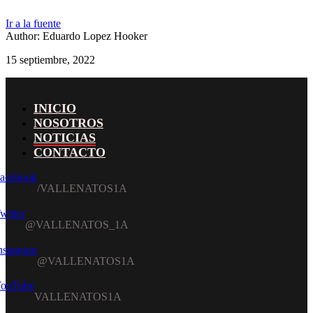
Ir a la fuente
Author: Eduardo Lopez Hooker
15 septiembre, 2022
INICIO
NOSOTROS
NOTICIAS
CONTACTO
acebook
witter
nstagram
ouTube