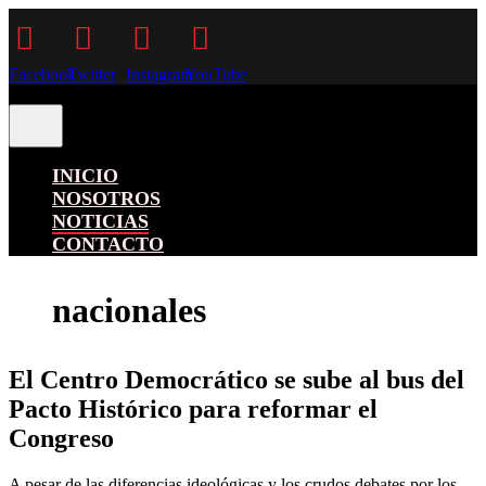
Facebook
Twitter
Instagram
YouTube
INICIO
NOSOTROS
NOTICIAS
CONTACTO
nacionales
El Centro Democrático se sube al bus del
Pacto Histórico para reformar el
Congreso
A pesar de las diferencias ideológicas y los crudos debates por los