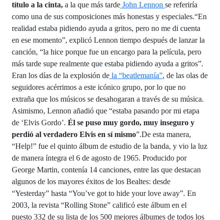
título a la cinta,
a la que más tarde
John Lennon
se referiría
como una de sus composiciones más honestas y especiales.“En
realidad estaba pidiendo ayuda a gritos, pero no me di cuenta
en ese momento”, explicó Lennon tiempo después de lanzar la
canción, “la hice porque fue un encargo para la película, pero
más tarde supe realmente que estaba pidiendo ayuda a gritos”.
Eran los días de la explosión de
la “beatlemanía”
, de las olas de
seguidores acérrimos a este icónico grupo, por lo que no
extraña que los músicos se desahogaran a través de su música.
Asimismo, Lennon añadió que “estaba pasando por mi etapa
de ‘Elvis Gordo’.
Él se puso muy gordo, muy inseguro y
perdió al verdadero Elvis en sí mismo
”.De esta manera,
“Help!” fue el quinto álbum de estudio de la banda, y vio la luz
de manera íntegra el 6 de agosto de 1965. Producido por
George Martin, contenía 14 canciones, entre las que destacan
algunos de los mayores éxitos de los Bealtes: desde
“Yesterday” hasta “You’ve got to hide your love away”. En
2003, la revista “Rolling Stone” calificó este álbum en el
puesto 332 de su lista de los 500 mejores álbumes de todos los