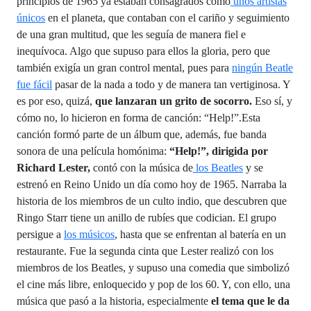
principios de 1965 ya estaban consagrados como
unos artistas
únicos
en el planeta, que contaban con el cariño y seguimiento
de una gran multitud, que les seguía de manera fiel e
inequívoca. Algo que supuso para ellos la gloria, pero que
también exigía un gran control mental, pues para
ningún Beatle
fue fácil
pasar de la nada a todo y de manera tan vertiginosa. Y
es por eso, quizá,
que lanzaran un grito de socorro.
Eso sí, y
cómo no, lo hicieron en forma de canción: “Help!”.Esta
canción formó parte de un álbum que, además, fue banda
sonora de una película homónima:
“Help!”, dirigida por
Richard Lester,
contó con la música de
los Beatles
y se
estrenó en Reino Unido un día como hoy de 1965. Narraba la
historia de los miembros de un culto indio, que descubren que
Ringo Starr tiene un anillo de rubíes que codician. El grupo
persigue a
los músicos
, hasta que se enfrentan al batería en un
restaurante. Fue la segunda cinta que Lester realizó con los
miembros de los Beatles, y supuso una comedia que simbolizó
el cine más libre, enloquecido y pop de los 60. Y, con ello, una
música que pasó a la historia, especialmente
el tema que le da