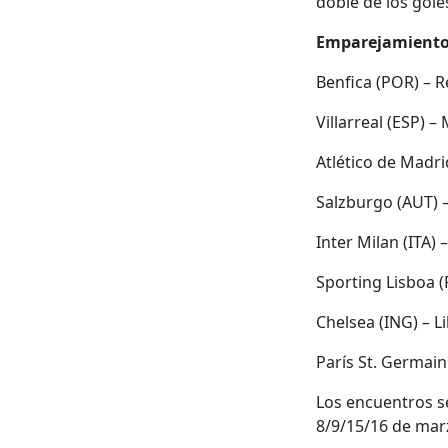
doble de los gole
Emparejamientos
Benfica (POR) – R
Villarreal (ESP) –
Atlético de Madri
Salzburgo (AUT) –
Inter Milan (ITA) 
Sporting Lisboa (
Chelsea (ING) – Li
París St. Germain
Los encuentros se
8/9/15/16 de marz