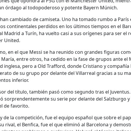
ones que opondrá al PSG con el Manchester United, mientra
un órdago al todopoderoso y potente Bayern Múnich.
o han cambiado de camiseta. Uno ha tomado rumbo a París 
tos continentales perdidos en los últimos tiempos en el Barc
al Madrid a Turín, ha vuelto casi a sus orígenes para ser el 
r United.
ino, en el que Messi se ha reunido con grandes figuras com
María, entre otros, ha cedido en la fase de grupos ante el 
ad inglesa, pero a Old Trafford, donde Cristiano y compañía
derato de su grupo por delante del Villarreal gracias a su m
tos inferior.
sor del título, también pasó como segundo tras el Juventus.
zó sorprendentemente su serie por delante del Salzburgo y e
el de favorito.
ey de la competición, fue el equipo español que sobre el pa
u rival, el Benfica, fue el que eliminó al Barcelona y demost