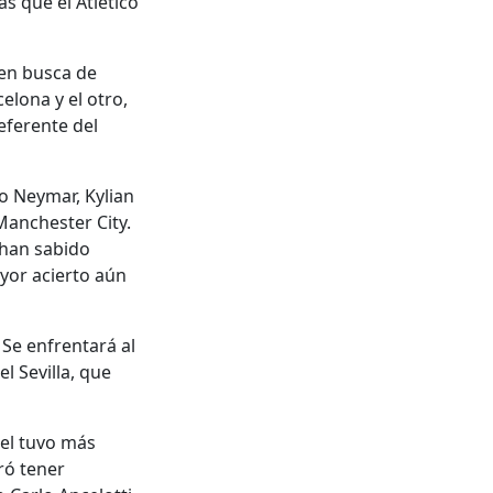
s que el Atlético
en busca de
elona y el otro,
referente del
o Neymar, Kylian
Manchester City.
 han sabido
ayor acierto aún
 Se enfrentará al
l Sevilla, que
pel tuvo más
ró tener