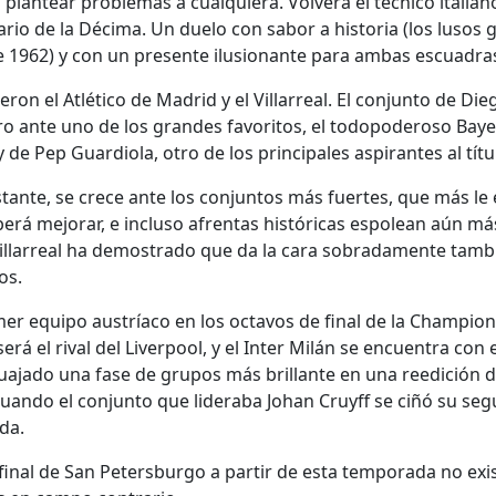
lantear problemas a cualquiera. Volverá el técnico italiano
nario de la Décima. Un duelo con sabor a historia (los lusos 
de 1962) y con un presente ilusionante para ambas escuadra
eron el Atlético de Madrid y el Villarreal. El conjunto de D
ro ante uno de los grandes favoritos, el todopoderoso Baye
 de Pep Guardiola, otro de los principales aspirantes al títu
bstante, se crece ante los conjuntos más fuertes, que más le
rá mejorar, e incluso afrentas históricas espolean aún más
 Villarreal ha demostrado que da la cara sobradamente tamb
os.
mer equipo austríaco en los octavos de final de la Champions
 será el rival del Liverpool, y el Inter Milán se encuentra con 
ajado una fase de grupos más brillante en una reedición de
uando el conjunto que lideraba Johan Cruyff se ciñó su se
da.
 final de San Petersburgo a partir de esta temporada no exist