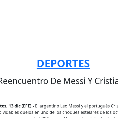
DEPORTES
 Reencuentro De Messi Y Cristi
es, 13 dic (EFE).-
El argentino Leo Messi y el portugués Cr
olvidables duelos en uno de los choques estelares de los oc