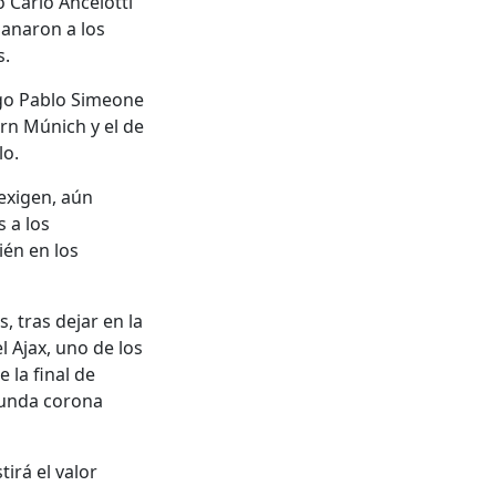
 Carlo Ancelotti
ganaron a los
s.
iego Pablo Simeone
rn Múnich y el de
lo.
 exigen, aún
 a los
ién en los
, tras dejar en la
el Ajax, uno de los
 la final de
gunda corona
irá el valor