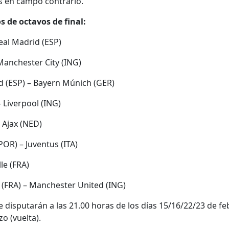
s en campo contrario.
 de octavos de final:
eal Madrid (ESP)
 Manchester City (ING)
d (ESP) – Bayern Múnich (GER)
 Liverpool (ING)
– Ajax (NED)
POR) – Juventus (ITA)
lle (FRA)
 (FRA) – Manchester United (ING)
 disputarán a las 21.00 horas de los días 15/16/22/23 de feb
o (vuelta).