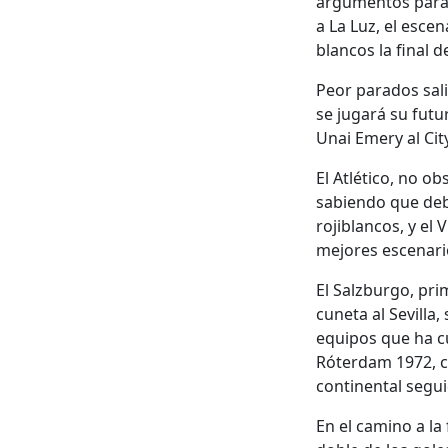
argumentos para p
a La Luz, el esce
blancos la final 
Peor parados sali
se jugará su futu
Unai Emery al City
El Atlético, no o
sabiendo que debe
rojiblancos, y el
mejores escenari
El Salzburgo, pri
cuneta al Sevilla,
equipos que ha cu
Róterdam 1972, c
continental segui
En el camino a la