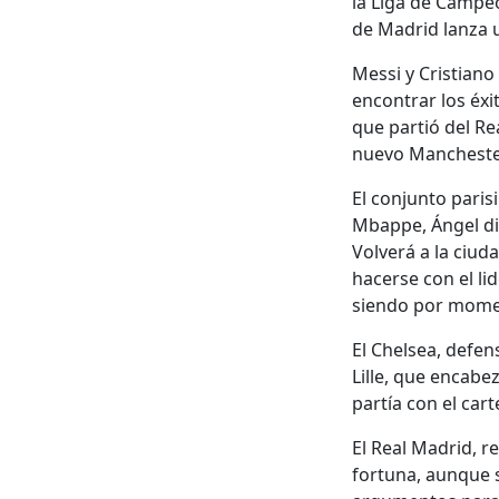
la Liga de Campe
de Madrid lanza 
Messi y Cristian
encontrar los éxi
que partió del Re
nuevo Mancheste
El conjunto paris
Mbappe, Ángel di 
Volverá a la ciud
hacerse con el li
siendo por momen
El Chelsea, defen
Lille, que encabe
partía con el cart
El Real Madrid, r
fortuna, aunque s