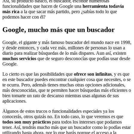
Así, su producto básico, el buscador, esconde numerosas
funcionalidades que hacen de Google una
herramienta todavía
más rica
a la que sacar más partido, pero ¿sabías todo lo que
podemos hacer con él?
Google, mucho más que un buscador
Google, el gigante y más famoso buscador del mundo nace en 1998,
y desde entonces, y cada vez más, millones de personas lo usan a
diario para realizar búsquedas de lo más dispares. Aun así, existen
muchos servicios
que de seguro desconocías que podías usar desde
Google.
Lo cierto es que las posibilidades que
ofrece son infinitas
, y es que
en este buscador puedes encontrar cualquier cosa que necesites, o se
te ocurra. Pero, además tienes muchas otras opciones adicionales,
más desconocidas, que te permiten hacer búsquedas más eficientes o
bien tomarte un rato de descanso mientras usas algunas de sus
aplicaciones.
Algunos de estos trucos o funcionalidades especiales ya los
conocerás, otros quizás no. En todo caso, lo que veremos es que
todos son muy prácticos
para todos los intereses que podamos
tener. Así, tendrás mucho más que un buscador como lo podías estar
utilizando hasta ahora, por lo que harás porque el acceso a la