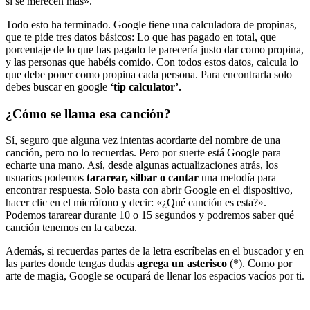
si se merecen más».
Todo esto ha terminado. Google tiene una calculadora de propinas,
que te pide tres datos básicos: Lo que has pagado en total, que
porcentaje de lo que has pagado te parecería justo dar como propina,
y las personas que habéis comido. Con todos estos datos, calcula lo
que debe poner como propina cada persona. Para encontrarla solo
debes buscar en google
‘tip calculator’.
¿Cómo se llama esa canción?
Sí, seguro que alguna vez intentas acordarte del nombre de una
canción, pero no lo recuerdas. Pero por suerte está Google para
echarte una mano. Así, desde algunas actualizaciones atrás, los
usuarios podemos
tararear, silbar o cantar
una melodía para
encontrar respuesta. Solo basta con abrir Google en el dispositivo,
hacer clic en el micrófono y decir: «¿Qué canción es esta?».
Podemos tararear durante 10 o 15 segundos y podremos saber qué
canción tenemos en la cabeza.
Además, si recuerdas partes de la letra escríbelas en el buscador y en
las partes donde tengas dudas
agrega un asterisco
(*). Como por
arte de magia, Google se ocupará de llenar los espacios vacíos por ti.