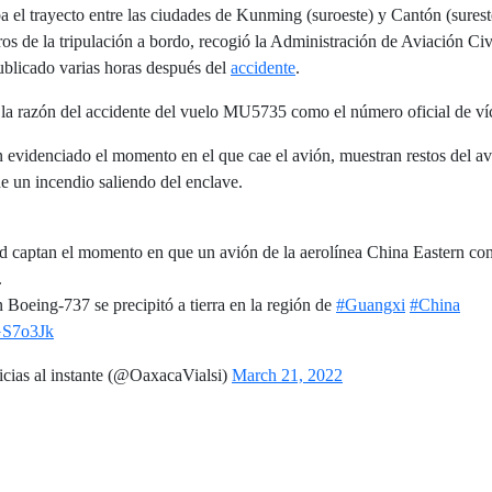
a el trayecto entre las ciudades de Kunming (suroeste) y Cantón (surest
os de la tripulación a bordo, recogió la Administración de Aviación C
blicado varias horas después del
accidente
.
la razón del accidente del vuelo MU5735 como el número oficial de ví
n evidenciado el momento en el que cae el avión, muestran restos del av
 un incendio saliendo del enclave.
d captan el momento en que un avión de la aerolínea China Eastern co
.
oeing-737 se precipitó a tierra en la región de
#Guangxi
#China
VGS7o3Jk
cias al instante (@OaxacaVialsi)
March 21, 2022