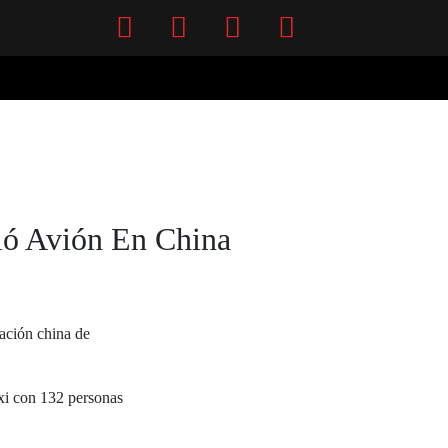
Facebook
Twitter
Instagram
YouTube
ló Avión En China
ración china de
xi con 132 personas