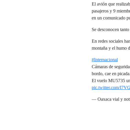
El avión que realizab
pasajeros y 9 miembr
en un comunicado pu
Se desconocen tanto 
En redes sociales ha
montaña y el humo de
#Internacional
Cámaras de segurida
bordo, cae en picada
El vuelo MU5735 un B
pic.twitter.com/I7
— Oaxaca vial y noti