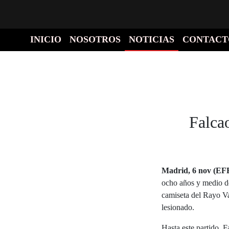
INICIO
NOSOTROS
NOTICIAS
CONTACT
Falca
Madrid, 6 nov (EFE
ocho años y medio de
camiseta del Rayo Val
lesionado.
Hasta este partido, F