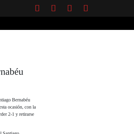
Facebook
Twitter
Instagram
YouTube
rnabéu
antiago Bernabéu
sta ocasión, con la
der 2-1 y retirarse
el Santiago