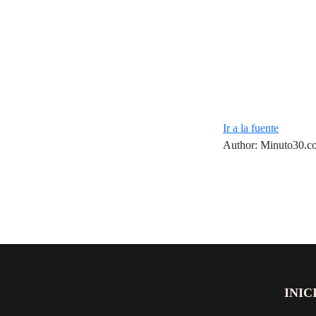
Ir a la fuente
Author: Minuto30.c
INIC