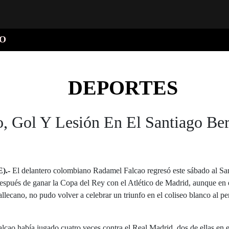
O
DEPORTES
o, Gol Y Lesión En El Santiago Be
).-
El delantero colombiano Radamel Falcao regresó este sábado al S
spués de ganar la Copa del Rey con el Atlético de Madrid, aunque en e
lecano, no pudo volver a celebrar un triunfo en el coliseo blanco al per
alcao había jugado cuatro veces contra el Real Madrid, dos de ellas en 