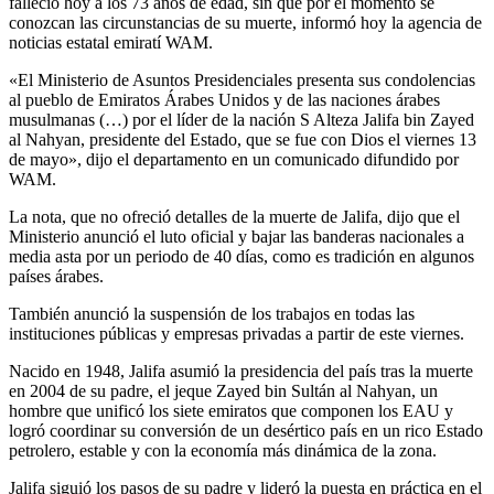
falleció hoy a los 73 años de edad, sin que por el momento se
conozcan las circunstancias de su muerte, informó hoy la agencia de
noticias estatal emiratí WAM.
«El Ministerio de Asuntos Presidenciales presenta sus condolencias
al pueblo de Emiratos Árabes Unidos y de las naciones árabes
musulmanas (…) por el líder de la nación S Alteza Jalifa bin Zayed
al Nahyan, presidente del Estado, que se fue con Dios el viernes 13
de mayo», dijo el departamento en un comunicado difundido por
WAM.
La nota, que no ofreció detalles de la muerte de Jalifa, dijo que el
Ministerio anunció el luto oficial y bajar las banderas nacionales a
media asta por un periodo de 40 días, como es tradición en algunos
países árabes.
También anunció la suspensión de los trabajos en todas las
instituciones públicas y empresas privadas a partir de este viernes.
Nacido en 1948, Jalifa asumió la presidencia del país tras la muerte
en 2004 de su padre, el jeque Zayed bin Sultán al Nahyan, un
hombre que unificó los siete emiratos que componen los EAU y
logró coordinar su conversión de un desértico país en un rico Estado
petrolero, estable y con la economía más dinámica de la zona.
Jalifa siguió los pasos de su padre y lideró la puesta en práctica en el