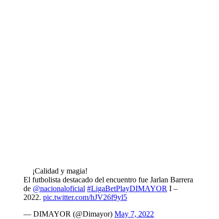
¡Calidad y magia!
El futbolista destacado del encuentro fue Jarlan Barrera
de
@nacionaloficial
#LigaBetPlayDIMAYOR
I –
2022.
pic.twitter.com/hJV26f9yl5
— DIMAYOR (@Dimayor)
May 7, 2022