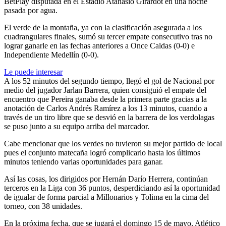
BetPlay disputada en el Estadio Atanasio Girardot en una noche
pasada por agua.
El verde de la montaña, ya con la clasificación asegurada a los
cuadrangulares finales, sumó su tercer empate consecutivo tras no
lograr ganarle en las fechas anteriores a Once Caldas (0-0) e
Independiente Medellín (0-0).
Le puede interesar
A los 52 minutos del segundo tiempo, llegó el gol de Nacional por
medio del jugador Jarlan Barrera, quien consiguió el empate del
encuentro que Pereira ganaba desde la primera parte gracias a la
anotación de Carlos Andrés Ramírez a los 13 minutos, cuando a
través de un tiro libre que se desvió en la barrera de los verdolagas
se puso junto a su equipo arriba del marcador.
Cabe mencionar que los verdes no tuvieron su mejor partido de local
pues el conjunto matecaña logró complicarlo hasta los últimos
minutos teniendo varias oportunidades para ganar.
Así las cosas, los dirigidos por Hernán Darío Herrera, continúan
terceros en la Liga con 36 puntos, desperdiciando así la oportunidad
de igualar de forma parcial a Millonarios y Tolima en la cima del
torneo, con 38 unidades.
En la próxima fecha, que se jugará el domingo 15 de mayo, Atlético