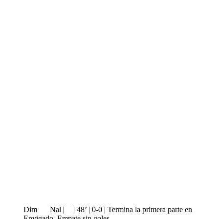
Dim
Nal |
| 48’ | 0-0 | Termina la primera parte en
Envigado. Empate sin goles.