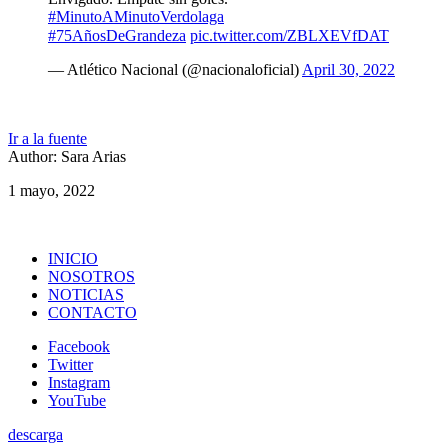
#MinutoAMinutoVerdolaga
#75AñosDeGrandeza
pic.twitter.com/ZBLXEVfDAT
— Atlético Nacional (@nacionaloficial)
April 30, 2022
Ir a la fuente
Author: Sara Arias
1 mayo, 2022
INICIO
NOSOTROS
NOTICIAS
CONTACTO
Facebook
Twitter
Instagram
YouTube
descarga