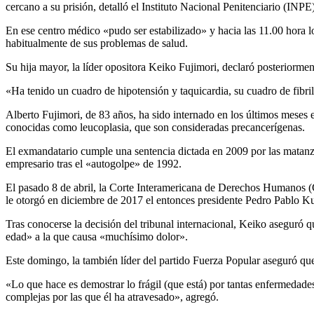
cercano a su prisión, detalló el Instituto Nacional Penitenciario (INPE)
En ese centro médico «pudo ser estabilizado» y hacia las 11.00 hora l
habitualmente de sus problemas de salud.
Su hija mayor, la líder opositora Keiko Fujimori, declaró posteriormen
«Ha tenido un cuadro de hipotensión y taquicardia, su cuadro de fibril
Alberto Fujimori, de 83 años, ha sido internado en los últimos meses e
conocidas como leucoplasia, que son consideradas precancerígenas.
El exmandatario cumple una sentencia dictada en 2009 por las matanza
empresario tras el «autogolpe» de 1992.
El pasado 8 de abril, la Corte Interamericana de Derechos Humanos (C
le otorgó en diciembre de 2017 el entonces presidente Pedro Pablo 
Tras conocerse la decisión del tribunal internacional, Keiko aseguró q
edad» a la que causa «muchísimo dolor».
Este domingo, la también líder del partido Fuerza Popular aseguró qu
«Lo que hace es demostrar lo frágil (que está) por tantas enfermedad
complejas por las que él ha atravesado», agregó.