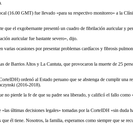
.
ocal (16.00 GMT) fue llevado «para su respectivo monitoreo» a la Clínic
te que el exgobernante presentó un cuadro de fibrilación auricular y pe
ación auricular fue bastante severo», dijo.
n varias ocasiones por presentar problemas cardíacos y fibrosis pulmona
s de Barrios Altos y La Cantuta, que provocaron la muerte de 25 persona
orteIDH) ordenó al Estado peruano que se abstenga de cumplir una reso
Kuczynski (2016-2018).
ue no pierde la fe de que su padre sea liberado, y calificó el fallo co
e «las últimas decisiones legales» tomadas por la CorteIDH «sin duda ha
es que él tiene. Nosotros, la familia, esperamos como siempre que se r