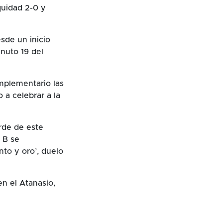
quidad 2-0 y
sde un inicio
inuto 19 del
mplementario las
a celebrar a la
arde de este
 B se
nto y oro’, duelo
n el Atanasio,