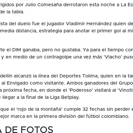
rigidos por Julio Comesaña derrotaron esta noche a La E
e la tabla.
ista del duelo fue el jugador Vladimir Hernández quien de
media distancia, estrategia para anotar el primer gol al m
rte el DIM ganaba, pero no gustaba. Ya para el tiempo co
y en medio de un contragolpe una vez más ‘Vlacho’ puso 
dellín alcanzó la línea del Deportes Tolima, quien en la t
1 al Envigado como visitante. Ambos ganadores del Grupo
 próxima fecha, en donde el ‘Poderoso’ visitará al ‘Vinoti
 llegar a la final de la Liga Betplay.
ue el ‘rojo de la montaña’ cumple 32 fechas sin perder e
ejor marca en la primera división del fútbol colombiano.
A DE FOTOS