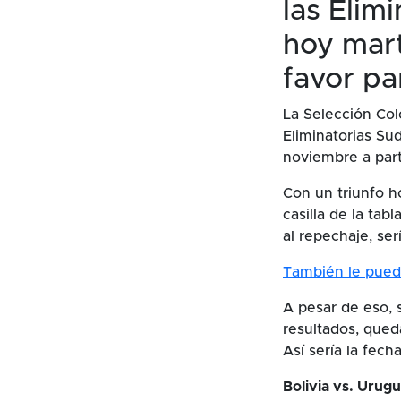
las Elim
hoy mart
favor pa
La Selección Col
Eliminatorias Su
noviembre a parti
Con un triunfo h
casilla de la ta
al repechaje, serí
También le pued
A pesar de eso, s
resultados, queda
Así sería la fec
Bolivia vs. Urug