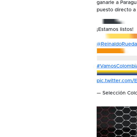
ganarle a Paragua
puesto directo a
¡Estamos listos!
@ReinaldoRued
#VamosColombi
pic.twitter.co
— Selección Col