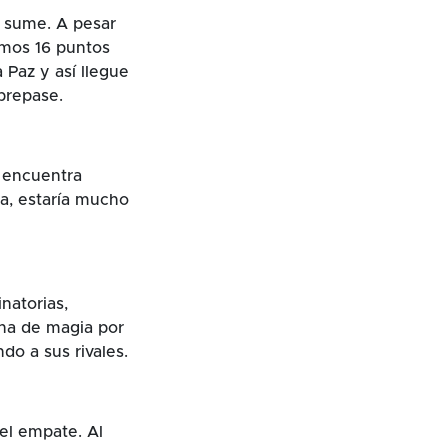
 sume. A pesar
smos 16 puntos
 Paz y así llegue
obrepase.
e encuentra
na, estaría mucho
natorias,
ena de magia por
do a sus rivales.
 el empate. Al