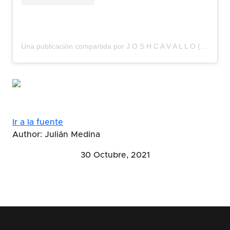
Una publicación compartida por J O S H C A V A L L O (@joshua.cavallo)
Ir a la fuente
Author: Julián Medina
30 Octubre, 2021