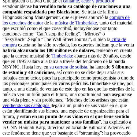
Springsteen o David Guetta: el
cantante, actor y productor
estadounidense
ha vendido todo su catálogo de canciones a una
compañía respaldada por Blackstone
. Se trata de la firma
Hipgnosis Song Management, que el jueves anunció la
compra de
los derechos de autor
de la
música de Timberlake
, tanto del material
que escribió como el que coescribió, incluyéndose por tanto
canciones como “Can’t stop the feeling”, “Mirrors” o
“SexyBack”.Según “The Wall Street Journal”, si bien la
cifra de
compra
exacta no ha sido revelada, los expertos indican que la venta
habría alcanzado los 100 millones de dólares
, teniendo en cuenta
que la carrera musical de
Timberlake
abarca más de 20 años, desde
que en 1995 saltara a la fama a través del fenómeno de la banda
NSYNC. Hasta hoy, en
su carrera de solista,
ha lanzado
5 álbumes
de estudio y 40 canciones
, así como no se debe dejar atrás sus
trabajos como actor, pues ha participado como protagonista o uno de
los personajes principales en varias películas.Timberlake se une, por
tanto, a una oleada de ventas de este tipo en las que las estrellas de la
música ven un filón para el futuro, una oportunidad para asegurarse
una vida plena y sin problemas. “Muchos de los artistas que están
vendiendo sus catálogos
llegan a un punto de sus vidas en el que
están planificando sus bienes, una especie de organización para el
futuro, y
están en un punto de sus vidas en el que tiene sentido
vender su música para mantener a sus familias
”, ha explicado a
la CNN Hannah Karp, directora editorial de Billboard.Además, en
este fenómeno tiene que ver bastante el “streaming”: ha provocado