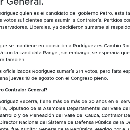
r General.
dríguez quien es el candidato del gobierno Petro, esta ta
s votos suficientes para asumir la Contraloría. Partidos c
servadores, Liberales, ya decidieron sumarse al respaldo
 que se mantiene en oposición a Rodríguez es Cambio Radi
rá con la candidata Rangel, sin embargo, se esperaría que
á también.
 oficializados Rodriguez sumaría 214 votos, pero falta es
ana jueves 18 de agosto con el Congreso pleno.
vo Contralor General?
dríguez Becerra, tiene más de más de 30 años en el servi
ira, Diputado de la Asamblea Departamental del Valle del
sarrollo y de Planeación del Valle del Cauca, Contralor D
 Director Nacional del Sistema de Defensa Pública de la D
ente, fue Auditor General de la República, elegido por el