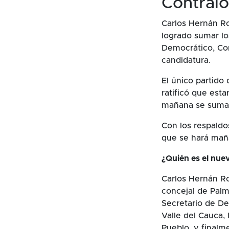
Contralo
Carlos Hernán Ro
logrado sumar lo
Democrático, Con
candidatura.
El único partido
ratificó que esta
mañana se sumar
Con los respaldos
que se hará mañ
¿Quién es el nue
Carlos Hernán Ro
concejal de Palm
Secretario de De
Valle del Cauca,
Pueblo, y finalm