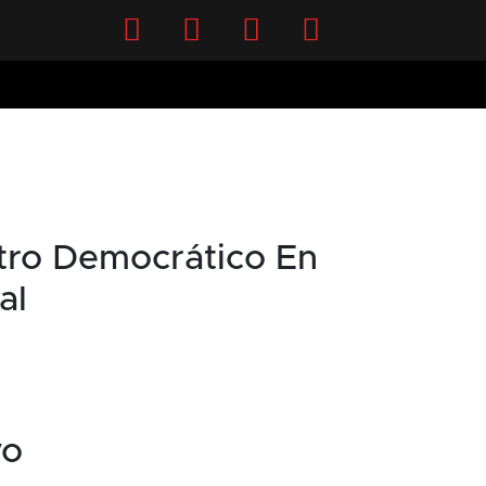
Facebook
Twitter
Instagram
YouTube
tro Democrático En
al
vo