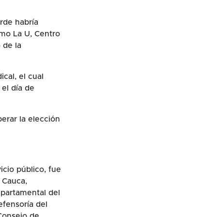
rde habría
omo La U, Centro
 de la
cal, el cual
 el día de
perar la elección
cio público, fue
 Cauca,
epartamental del
efensoría del
 Consejo de