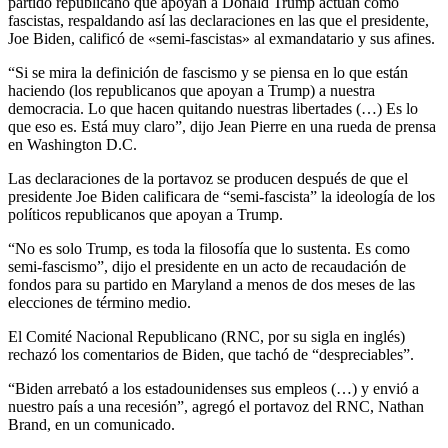
partido republicano que apoyan a Donald Trump actúan como
fascistas, respaldando así las declaraciones en las que el presidente,
Joe Biden, calificó de «semi-fascistas» al exmandatario y sus afines.
“Si se mira la definición de fascismo y se piensa en lo que están
haciendo (los republicanos que apoyan a Trump) a nuestra
democracia. Lo que hacen quitando nuestras libertades (…) Es lo
que eso es. Está muy claro”, dijo Jean Pierre en una rueda de prensa
en Washington D.C.
Las declaraciones de la portavoz se producen después de que el
presidente Joe Biden calificara de “semi-fascista” la ideología de los
políticos republicanos que apoyan a Trump.
“No es solo Trump, es toda la filosofía que lo sustenta. Es como
semi-fascismo”, dijo el presidente en un acto de recaudación de
fondos para su partido en Maryland a menos de dos meses de las
elecciones de término medio.
El Comité Nacional Republicano (RNC, por su sigla en inglés)
rechazó los comentarios de Biden, que tachó de “despreciables”.
“Biden arrebató a los estadounidenses sus empleos (…) y envió a
nuestro país a una recesión”, agregó el portavoz del RNC, Nathan
Brand, en un comunicado.