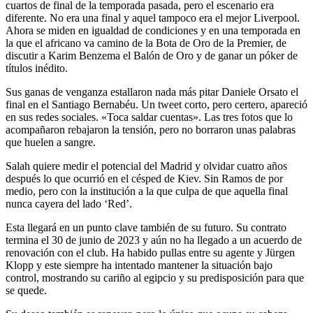
cuartos de final de la temporada pasada, pero el escenario era
diferente. No era una final y aquel tampoco era el mejor Liverpool.
Ahora se miden en igualdad de condiciones y en una temporada en
la que el africano va camino de la Bota de Oro de la Premier, de
discutir a Karim Benzema el Balón de Oro y de ganar un póker de
títulos inédito.
Sus ganas de venganza estallaron nada más pitar Daniele Orsato el
final en el Santiago Bernabéu. Un tweet corto, pero certero, apareció
en sus redes sociales. «Toca saldar cuentas». Las tres fotos que lo
acompañaron rebajaron la tensión, pero no borraron unas palabras
que huelen a sangre.
Salah quiere medir el potencial del Madrid y olvidar cuatro años
después lo que ocurrió en el césped de Kiev. Sin Ramos de por
medio, pero con la institución a la que culpa de que aquella final
nunca cayera del lado ‘Red’.
Esta llegará en un punto clave también de su futuro. Su contrato
termina el 30 de junio de 2023 y aún no ha llegado a un acuerdo de
renovación con el club. Ha habido pullas entre su agente y Jürgen
Klopp y este siempre ha intentado mantener la situación bajo
control, mostrando su cariño al egipcio y su predisposición para que
se quede.