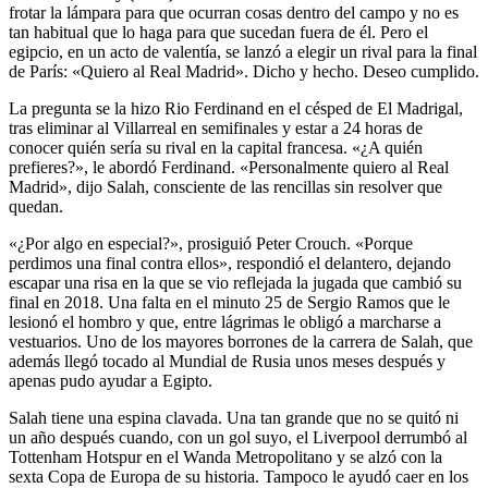
frotar la lámpara para que ocurran cosas dentro del campo y no es
tan habitual que lo haga para que sucedan fuera de él. Pero el
egipcio, en un acto de valentía, se lanzó a elegir un rival para la final
de París: «Quiero al Real Madrid». Dicho y hecho. Deseo cumplido.
La pregunta se la hizo Rio Ferdinand en el césped de El Madrigal,
tras eliminar al Villarreal en semifinales y estar a 24 horas de
conocer quién sería su rival en la capital francesa. «¿A quién
prefieres?», le abordó Ferdinand. «Personalmente quiero al Real
Madrid», dijo Salah, consciente de las rencillas sin resolver que
quedan.
«¿Por algo en especial?», prosiguió Peter Crouch. «Porque
perdimos una final contra ellos», respondió el delantero, dejando
escapar una risa en la que se vio reflejada la jugada que cambió su
final en 2018. Una falta en el minuto 25 de Sergio Ramos que le
lesionó el hombro y que, entre lágrimas le obligó a marcharse a
vestuarios. Uno de los mayores borrones de la carrera de Salah, que
además llegó tocado al Mundial de Rusia unos meses después y
apenas pudo ayudar a Egipto.
Salah tiene una espina clavada. Una tan grande que no se quitó ni
un año después cuando, con un gol suyo, el Liverpool derrumbó al
Tottenham Hotspur en el Wanda Metropolitano y se alzó con la
sexta Copa de Europa de su historia. Tampoco le ayudó caer en los