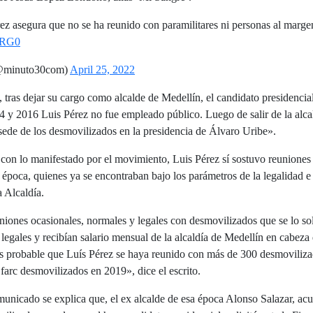
rez asegura que no se ha reunido con paramilitares ni personas al margen
kIRG0
@minuto30com)
April 25, 2022
, tras dejar su cargo como alcalde de Medellín, el candidato presidenci
4 y 2016 Luis Pérez no fue empleado público. Luego de salir de la alca
sede de los desmovilizados en la presidencia de Álvaro Uribe».
on lo manifestado por el movimiento, Luis Pérez sí sostuvo reuniones
 época, quienes ya se encontraban bajo los parámetros de la legalidad e
a Alcaldía.
niones ocasionales, normales y legales con desmovilizados que se lo sol
legales y recibían salario mensual de la alcaldía de Medellín en cabeza
s probable que Luís Pérez se haya reunido con más de 300 desmoviliza
farc desmovilizados en 2019», dice el escrito.
municado se explica que, el ex alcalde de esa época Alonso Salazar, ac