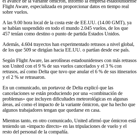
el avance de la variante ómicron, informó la empresa estadounidense
Flight Aware, especializada en proporcionar datos en tiempo real
sobre vuelos.
A las 9.00 hora local de la costa este de EE.UU. (14.00 GMT), ya
se habían suspendido en todo el mundo 2.045 vuelos, de los que
457 tenían como destino o punto de partida Estados Unidos.
Además, 4.604 trayectos han experimentado retrasos a nivel global,
de los que 509 se dirigían hacia EE.UU. o partían desde ese país.
Según Flight Aware, las aerolíneas estadounidenses con más retrasos
son United con el 9 % de sus vuelos cancelados y el 3 % con
retrasos, así como Delta que tuvo que anular el 6 % de sus itinerarios
y el 2 % se retrasaron.
En un comunicado, un portavoz de Delta explicó que las
cancelaciones se están produciendo por una «combinación de
problemas» que incluyen dificultades meteorológicas en algunas
áreas, así como el impacto de la variante ómicron, que ha hecho que
algunos trabajadores tengan que quedarse en casa.
Mientras tanto, en otro comunicado, United afirmó que ómicron está
teniendo un «impacto directo» en las tripulaciones de vuelo y el
resto del personal de la compañía.