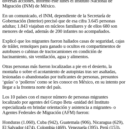
diversas acciones, informó este lunes el Instituto Nacional de
Migración (INM) de México.
En un comunicado, el INM, dependiente de la Secretaría de
Gobernación (Interior) precisó que de esa cifra 3.645 personas
adultas; 1.843 viajaban en núcleos familiares y de ellos 680 son
menores de edad, además de 200 infantes no acompañados.
Explicó que los migrantes fueron hallados casas de seguridad, cajas
de tráiler, remolques para ganado u ocultos en compartimentos de
autobuses o cabinas de tractocamiones en condición de
hacinamiento, sin ventilación, agua y alimentos.
Otras personas más fueron localizadas a pie en el desierto, la
montaña o sobre el acotamiento de autopistas tras ser asaltadas,
lesionadas o abandonadas por traficantes de personas, presuntos
‘guías’ o ‘polleros’ como se les conoce en México, en su intento por
llegar a la frontera norte del país.
Los 10 países con el mayor número de personas migrantes
localizado por agentes del Grupo Beta -unidad del Instituto
especializada en brindar orientación y asistencia a migrantes- o
Agentes Federales de Migración (AFM) fueron:
Honduras (1.060), Cuba (942), Guatemala (906), Nicaragua (629),
El Salvador (474), Colombia (469), Venezuela (395), Perú (153),