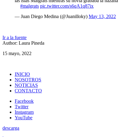
las islas Malgrats mientras su novia grababa la hazaña
#malgrats
pic.twitter.com/s6qA1q87ix
— Juan Diego Medina (@Juanilloky)
May 13, 2022
Ir a la fuente
Author: Laura Pineda
15 mayo, 2022
INICIO
NOSOTROS
NOTICIAS
CONTACTO
Facebook
Twitter
Instagram
YouTube
descarga