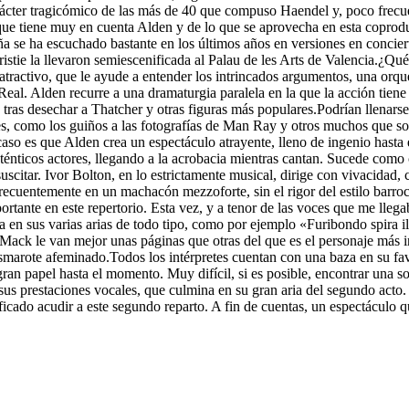
ácter tragicómico de las más de 40 que compuso Haendel y, poco frecuent
lgo que tiene muy en cuenta Alden y de lo que se aprovecha en esta copr
paña se ha escuchado bastante en los últimos años en versiones en con
istie la llevaron semiescenificada al Palau de les Arts de Valencia.¿Qu
tractivo, que le ayude a entender los intrincados argumentos, una orquest
Real. Alden recurre a una dramaturgia paralela en la que la acción tiene 
 tras desechar a Thatcher y otras figuras más populares.Podrían llenars
es, como los guiños a las fotografías de Man Ray y otros muchos que son
o es que Alden crea un espectáculo atrayente, lleno de ingenio hasta en
auténticos actores, llegando a la acrobacia mientras cantan. Sucede com
suscitar. Ivor Bolton, en lo estrictamente musical, dirige con vivacidad
ecuentemente en un machacón mezzoforte, sin el rigor del estilo barroco 
rtante en este repertorio. Esta vez, y a tenor de las voces que me llega
a en sus varias arias de todo tipo, como por ejemplo «Furibondo spira i
ack le van mejor unas páginas que otras del que es el personaje más in
rote afeminado.Todos los intérpretes cuentan con una baza en su favor
ran papel hasta el momento. Muy difícil, si es posible, encontrar una s
 sus prestaciones vocales, que culmina en su gran aria del segundo acto.
ificado acudir a este segundo reparto. A fin de cuentas, un espectáculo