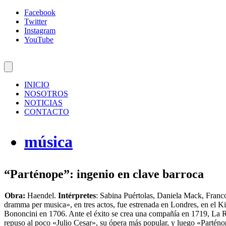
Facebook
Twitter
Instagram
YouTube
INICIO
NOSOTROS
NOTICIAS
CONTACTO
música
“Parténope”: ingenio en clave barroca
Obra:
Haendel.
Intérpretes
: Sabina Puértolas, Daniela Mack, Franc
dramma per musica», en tres actos, fue estrenada en Londres, en el Ki
Bononcini en 1706. Ante el éxito se crea una compañía en 1719, La R
repuso al poco «Julio Cesar», su ópera más popular, y luego «Parténope