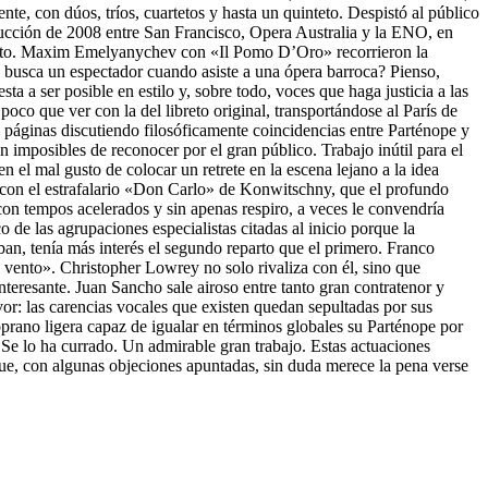
e, con dúos, tríos, cuartetos y hasta un quinteto. Despistó al público
oducción de 2008 entre San Francisco, Opera Australia y la ENO, en
cierto. Maxim Emelyanychev con «Il Pomo D’Oro» recorrieron la
é busca un espectador cuando asiste a una ópera barroca? Pienso,
a a ser posible en estilo y, sobre todo, voces que haga justicia a las
poco que ver con la del libreto original, transportándose al París de
e páginas discutiendo filosóficamente coincidencias entre Parténope y
 imposibles de reconocer por el gran público. Trabajo inútil para el
 el mal gusto de colocar un retrete en la escena lejano a la idea
o con el estrafalario «Don Carlo» de Konwitschny, que el profundo
, con tempos acelerados y sin apenas respiro, a veces le convendría
de las agrupaciones especialistas citadas al inicio porque la
ban, tenía más interés el segundo reparto que el primero. Franco
l vento». Christopher Lowrey no solo rivaliza con él, sino que
teresante. Juan Sancho sale airoso entre tanto gran contratenor y
: las carencias vocales que existen quedan sepultadas por sus
oprano ligera capaz de igualar en términos globales su Parténope por
 Se lo ha currado. Un admirable gran trabajo. Estas actuaciones
 que, con algunas objeciones apuntadas, sin duda merece la pena verse