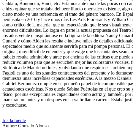
Caldara, Bononcini, Vinci, etc. Estamos ante una de las pocas con car
e hizo opinar que se trataba del peor libreto operístico existente, a
cierto modo ya una referencia en el trato del género barroco. En Es
península en 2016 y hace unos días Les Arts Florissants y William Chr
como crítico de la materia, que un espectáculo que le sea visualmente a
enormes dificultades. Lo logra en parte la actual propuesta del Teatro 
los años veinte e inspirándose en la figura de la editora Nancy Cunard
Cunard y cómo Alden las resalta e incluye miles de detalles adicional
espectador medio que solamente serviría para mi pompa personal. El cas
original, muy difícil de entender y que exige que los cantantes sean 
trabajo resulta admirable y atrae por encima de las críticas que puede 
reducir volumen para que se escuchen mejor las coloraturas vocales, fr
Sinfónica de Madrid no lo es, y olvidando que respirar es también impo
Fagioli es uno de los grandes contratenores del presente y lo demuestr
demuestra unas increíbles capacidades escénicas. A la mezzo Daniela M
Gabriel Bermúdez cumple en su pequeño papel de incomprensible pasma
actuaciones escénicas. Nos queda Sabina Puértolas en el que creo su g
físico, por sus excepcionales capacidades como actriz y, también, por
marcarán un antes y un después en su ya brillante carrera. Estaba just
y escucharse.
Ir a la fuente
Author: Gonzalo Alonso