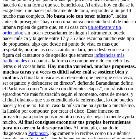
hacerlo de una forma que sea beneficiosa. Al artista hoy en día se le
exige tener que hacer prácticamente de todo, responder a un perfil
mucho más completo.
No basta solo con tener talento
”, indica
antes de proseguir: “hay como una nueva corriente bestial de música
urbana repleta de gente que, en su casa con
un software y un
ordenador
, sin tocar necesariamente ningún instrumento, puede
hacer música y la gente entre 17 y 35 años escucha mucho este tipo
de propuestas, algo que desde mi punto de vista es más que
respetable, porque las cosas cambian claro, pero desfavorece a la
figura del cantautor o de aquellos que tenemos
influencias más
tradicionales
en cuanto a la forma de componer o de concebir las
letras o el vocabulario.
Hay mucha variedad, muchas propuestas,
muchas caras y a veces es difícil saber cuál se sostiene bien y
cuál no.
Al final la música es un elemento que tiene que estar vivo,
ser orgánico y defenderse en directo”, defiende.Barandiaran define
el Parkinson como “un viaje con diferentes etapas”, un tránsito con
episodios “de más frustración según el momento, otras de menos, y
al final digamos que vas entendiendo la enfermedad, lo que puedes
hacer y lo que no. En mi caso la música me ha ayudado muchísimo,
la ilusión por componer, por crear el disco. Estar inmerso en
proyectos para poder pensar en otra cosa y despejar tu mente ayuda
mucho.
Al final consigues encontrar tus propias herramientas
para no caer en la desesperación.
Al principio, cuando te
diagnostican
Parkinson
, lógicamente lo recibes como un auténtica
jarro de agua fría y más siendo joven como yo lo era en el momento