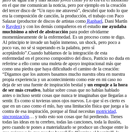
en el que me comunican la noticia, pero por ejemplo en la creación
del tercer disco de “Un rayo me atravesó”, descubrí que todo lo que
era la composición de canción, la producción, el trabajo con Paco
Salazar (productor de discos de artistas como
Raphael
, Dani Martín
o
Rayden
) y con los demás compañeros en el estudio
me ayudaba
muchísimo a nivel de abstracción
para poder olvidarme
momentáneamente de la enfermedad. Es un proceso como te digo.
Al principio te invade un bajón inmenso, un shock, pero poco a
poco vas, no sé si superando es la palabra, pero sí
aceptándolo”.Cuando hablamos de la integración de esta
enfermedad en el proceso compositivo del disco, Patricio no duda en
referirse a ello como una muleta de apoyo inspiracional más que
como una piedra que haya dificultado el camino de la creación:
“Digamos que los autores basamos mucho nuestra obra en nuestra
propia experiencia y un acontecimiento como este en mi caso no
deja de ser una fuente de inspiración bestial y
un empuje a la hora
de ser más creativo
, hablar sobre cosas que no habías hablado
antes o incluso sentir cosas que nunca te imaginabas que llegarías a
sentir. Es como si tuvieras unos ojos nuevos. Lo que sí es cierto es
que en un caso como el mío, hay una limitación física que juega a la
contra de esa inspiración, porque al final necesitas
motricidad,
sincronización
… y todo esto son cosas que fui perdiendo. Tienes
todas las ideas en tu cerebro, todas las canciones, toda la ilusión,
pero cuando te pones a materializarlo se produce un choque entre lo