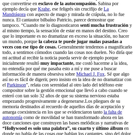
que convertirse en
esclavo de la autocompasión.
Sabina por
ejemplo decía que
Krahe
, ese feligrés sin crucifijo de
La
Mandrágora
con aspecto de mago y mirada de crápula, no lo fue
nunca. El cantautor bilbaíno Patricio, parece demostrar que
tampoco. “Cuando me lo diagnosticaron
sentí mucha frustración
y
al mismo tiempo, la sensación de estar en manos del destino. Creo
que lo importante es no dramatizar en exceso la situación, no hacer
un mundo, porque
la cabeza te puede jugar malas pasadas a
veces con ese tipo de cosas.
Generalmente tendemos a magnificarlo
todo, a sentirnos cómodos cuando las cosas nos duelen. No diría que
mi actitud al recibir la noticia pueda servir de ejemplo porque
inicialmente resultó
muy impactante,
me costó hacerme a la idea,
no entendía por qué me pasaba esto a mí y me puse a buscar
información de manera obsesiva sobre
Michael J. Fox
. Sé que algo
así no es fácil de digerir, pero insisto en la idea de no dramatizar con
el
Parkinson
”, relata con serenidad al otro lado del teléfono este
compositor sobre la gestión emocional que llevó a cabo cuando se
enteró con tan solo 32 años de que su sistema nervioso estaba
empezando progresivamente a degenerarse.Los pliegues de su
memoria destinados al recuerdo de aquellos días de aceptación y
amarga coexistencia en los que se evidenciaron tanto
la falta de
autonomía
como de movilidad se han transformado ahora en las
doce canciones que construyen las bases melódicas y narrativas de
“Hollywood es solo una palabra”, su cuarto y último álbum
en
donde no habla de las cosas que hablan los cantantes, sino del dolor