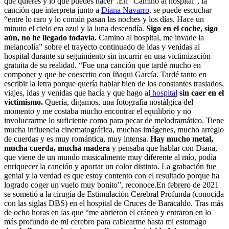
que quieres y lo que puedes hacer”.En “Camino al hospital”, la
canción que interpreta junto a
Diana Navarro
, se puede escuchar
“entre lo raro y lo común pasan las noches y los días. Hace un
minuto el cielo era azul y la luna descendía.
Sigo en el coche, sigo
aún, no he llegado todavía.
Camino al hospital, me invade la
melancolía” sobre el trayecto continuado de idas y venidas al
hospital durante su seguimiento sin incurrir en una victimización
gratuita de su realidad. “Fue una canción que tardé mucho en
componer y que he coescrito con Iñaqui García. Tardé tanto en
escribir la letra porque quería hablar bien de los constantes traslados,
viajes, idas y venidas que hacía y que hago al
hospital
sin caer en el
victimismo.
Quería, digamos, una fotografía nostálgica del
momento y me costaba mucho encontrar el equilibrio y no
involucrarme lo suficiente como para pecar de melodramático. Tiene
mucha influencia cinematográfica, muchas imágenes, mucho arreglo
de cuerdas y es muy romántica, muy intensa.
Hay mucho metal,
mucha cuerda, mucha madera
y pensaba que hablar con Diana,
que viene de un mundo musicalmente muy diferente al mío, podía
enriquecer la canción y aportar un color distinto. La grabación fue
genial y la verdad es que estoy contento con el resultado porque ha
logrado coger un vuelo muy bonito”, reconoce.En febrero de 2021
se sometió a la cirugía de Estimulación Cerebral Profunda (conocida
con las siglas DBS) en el hospital de Cruces de Baracaldo. Tras más
de ocho horas en las que “me abrieron el cráneo y entraron en lo
más profundo de mi cerebro para cablearme hasta mi estomago