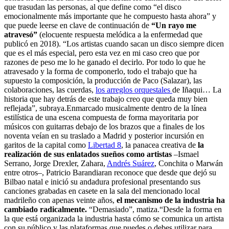
que trasudan las personas, al que define como “el disco
emocionalmente más importante que he compuesto hasta ahora” y
que puede leerse en clave de continuación de
“Un rayo me
atravesó”
(elocuente respuesta melódica a la enfermedad que
publicó en 2018). “Los artistas cuando sacan un disco siempre dicen
que es el más especial, pero esta vez en mi caso creo que por
razones de peso me lo he ganado el decirlo. Por todo lo que he
atravesado y la forma de componerlo, todo el trabajo que ha
supuesto la composición, la producción de Paco (Salazar), las
colaboraciones, las cuerdas,
los arreglos orquestales
de Iñaqui… La
historia que hay detrás de este trabajo creo que queda muy bien
reflejada”, subraya.Enmarcado musicalmente dentro de la línea
estilística de una escena compuesta de forma mayoritaria por
músicos con guitarras debajo de los brazos que a finales de los
noventa veían en su traslado a Madrid y posterior incursión en
garitos de la capital como
Libertad 8
, la panacea creativa de
la
realización de sus enlatados sueños como artistas
–Ismael
Serrano, Jorge Drexler, Zahara,
Andrés Suárez
, Conchita o Marwán
entre otros–, Patricio Barandiaran reconoce que desde que dejó su
Bilbao natal e inició su andadura profesional presentando sus
canciones grabadas en casete en la sala del mencionado local
madrileño con apenas veinte años,
el mecanismo de la industria ha
cambiado radicalmente.
“Demasiado”, matiza.“Desde la forma en
la que está organizada la industria hasta cómo se comunica un artista
con su público y las plataformas que puedes o debes utilizar para