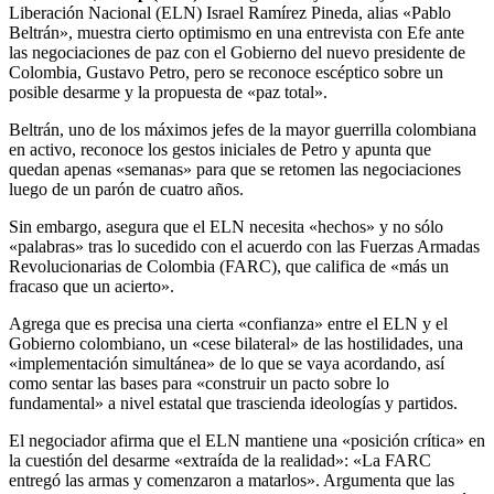
Liberación Nacional (ELN) Israel Ramírez Pineda, alias «Pablo
Beltrán», muestra cierto optimismo en una entrevista con Efe ante
las negociaciones de paz con el Gobierno del nuevo presidente de
Colombia, Gustavo Petro, pero se reconoce escéptico sobre un
posible desarme y la propuesta de «paz total».
Beltrán, uno de los máximos jefes de la mayor guerrilla colombiana
en activo, reconoce los gestos iniciales de Petro y apunta que
quedan apenas «semanas» para que se retomen las negociaciones
luego de un parón de cuatro años.
Sin embargo, asegura que el ELN necesita «hechos» y no sólo
«palabras» tras lo sucedido con el acuerdo con las Fuerzas Armadas
Revolucionarias de Colombia (FARC), que califica de «más un
fracaso que un acierto».
Agrega que es precisa una cierta «confianza» entre el ELN y el
Gobierno colombiano, un «cese bilateral» de las hostilidades, una
«implementación simultánea» de lo que se vaya acordando, así
como sentar las bases para «construir un pacto sobre lo
fundamental» a nivel estatal que trascienda ideologías y partidos.
El negociador afirma que el ELN mantiene una «posición crítica» en
la cuestión del desarme «extraída de la realidad»: «La FARC
entregó las armas y comenzaron a matarlos». Argumenta que las