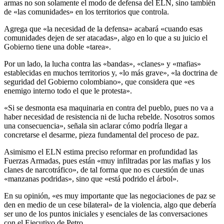
armas no son solamente el modo de defensa del ELN, sino también
de «las comunidades» en los territorios que controla.
Agrega que «la necesidad de la defensa» acabará «cuando esas
comunidades dejen de ser atacadas», algo en lo que a su juicio el
Gobierno tiene una doble «tarea».
Por un lado, la lucha contra las «bandas», «clanes» y «mafias»
establecidas en muchos territorios y, «lo más grave», «la doctrina de
seguridad del Gobierno colombiano», que considera que «es
enemigo interno todo el que le protesta».
«Si se desmonta esa maquinaria en contra del pueblo, pues no va a
haber necesidad de resistencia ni de lucha rebelde. Nosotros somos
una consecuencia», señala sin aclarar cómo podría llegar a
concretarse el desarme, pieza fundamental del proceso de paz.
Asimismo el ELN estima preciso reformar en profundidad las
Fuerzas Armadas, pues están «muy infiltradas por las mafias y los
clanes de narcotráfico», de tal forma que no es cuestión de unas
«manzanas podridas», sino que «está podrido el árbol».
En su opinión, «es muy importante que las negociaciones de paz se
den en medio de un cese bilateral» de la violencia, algo que debería
ser uno de los puntos iniciales y esenciales de las conversaciones
con el Ejecutivo de Petro.