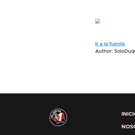
Ir a la fuente
Author: SoloDuq
INIC
NOS