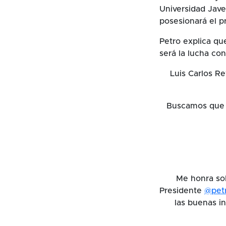
Universidad Jave
posesionará el p
Petro explica qu
será la lucha co
Luis Carlos R
Buscamos que s
Me honra so
Presidente
@pet
las buenas in