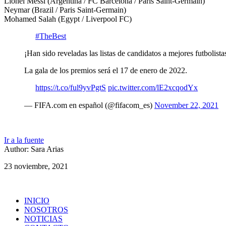
Lionel Messi (Argentina / FC Barcelona / Paris Saint-Germain)
Neymar (Brazil / Paris Saint-Germain)
Mohamed Salah (Egypt / Liverpool FC)
#TheBest
¡Han sido reveladas las listas de candidatos a mejores futbolista
La gala de los premios será el 17 de enero de 2022.
https://t.co/ful9yvPgtS
pic.twitter.com/lE2xcqodYx
— FIFA.com en español (@fifacom_es)
November 22, 2021
Ir a la fuente
Author: Sara Arias
23 noviembre, 2021
INICIO
NOSOTROS
NOTICIAS