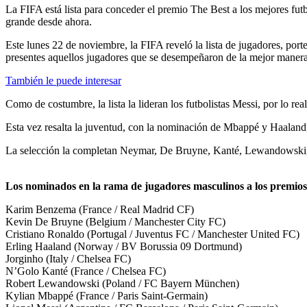
La FIFA está lista para conceder el premio The Best a los mejores futb
grande desde ahora.
Este lunes 22 de noviembre, la FIFA reveló la lista de jugadores, port
presentes aquellos jugadores que se desempeñaron de la mejor manera t
También le puede interesar
Como de costumbre, la lista la lideran los futbolistas Messi, por lo r
Esta vez resalta la juventud, con la nominación de Mbappé y Haaland,
La selección la completan Neymar, De Bruyne, Kanté, Lewandowski, 
Los nominados en la rama de jugadores masculinos a los premios
Karim Benzema (France / Real Madrid CF)
Kevin De Bruyne (Belgium / Manchester City FC)
Cristiano Ronaldo (Portugal / Juventus FC / Manchester United FC)
Erling Haaland (Norway / BV Borussia 09 Dortmund)
Jorginho (Italy / Chelsea FC)
N’Golo Kanté (France / Chelsea FC)
Robert Lewandowski (Poland / FC Bayern München)
Kylian Mbappé (France / Paris Saint-Germain)