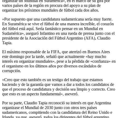
organizar un Mundial en Suramérica», en el marco de su gira por
varios países de la región en procura del apoyo a su plan de
organizar los próximos mundiales de fútbol cada dos años.
«Por supuesto que una candidatura sudamericana sería muy fuerte.
En Suramérica se vive el fútbol de una manera increíble, el corazón
del fútbol está aquí. Sería fantástico pensar en un Mundial en
Sudamérica», aseguró Infantino en una rueda de prensa junto con el
presidente de la Asociación del Fútbol Argentino (AFA), Claudio
Tapia.
El máximo responsable de la FIFA, que aterrizó en Buenos Aires
este domingo por la tarde, señaló que actualmente «hay mucho
interés en organizar mundiales», pese a la pérdida de «confianza» en
el organismo en los últimos años por diversos escándalos de
corrupción.
«Creo que esto también es un testigo del trabajo que estamos
haciendo y de la garantía que vamos a dar a todos los candidatos de
que el proceso de candidatura y decisión sea limpio y correcto. Creo
que esto es un aspecto fundamental», aseveró.
Por su parte, Claudio Tapia reconoció su interés en que Argentina
organizase el Mundial de 2030 junto con otros tres países
sudamericanos, compitiendo con la candidatura del Reino Unido e
Irlanda, ya que, aseveró, todos los dirigentes del fútbol argentino