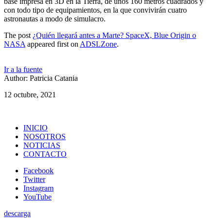
base impresa en 3D en la Tierra, de unos 160 metros cuadrados y
con todo tipo de equipamientos, en la que convivirán cuatro
astronautas a modo de simulacro.
The post
¿Quién llegará antes a Marte? SpaceX, Blue Origin o
NASA
appeared first on
ADSLZone
.
Ir a la fuente
Author: Patricia Catania
12 octubre, 2021
INICIO
NOSOTROS
NOTICIAS
CONTACTO
Facebook
Twitter
Instagram
YouTube
descarga