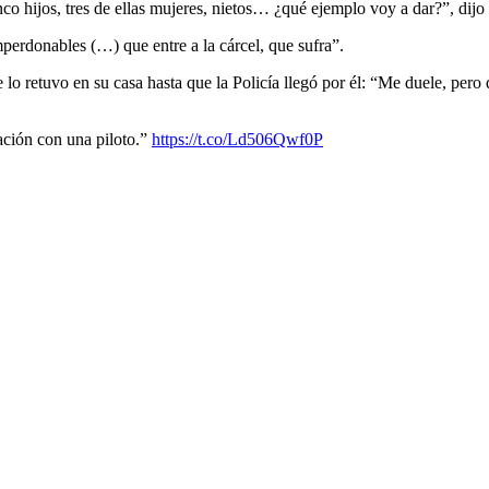
nco hijos, tres de ellas mujeres, nietos… ¿qué ejemplo voy a dar?”, dijo 
erdonables (…) que entre a la cárcel, que sufra”.
e lo retuvo en su casa hasta que la Policía llegó por él: “Me duele, pero
ación con una piloto.”
https://t.co/Ld506Qwf0P