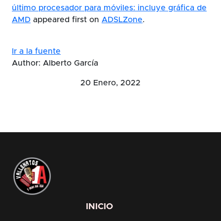
último procesador para móviles: incluye gráfica de
AMD
appeared first on
ADSLZone
.
Ir a la fuente
Author: Alberto García
20 Enero, 2022
INICIO